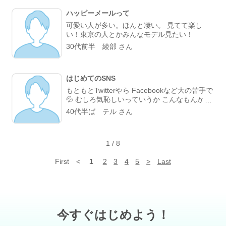
ハッピーメールって
可愛い人が多い。ほんと凄い。 見てて楽し
い！東京の人とかみんなモデル見たい！
30代前半 綾部 さん
はじめてのSNS
もともとTwitterやら Facebookなど大の苦手で
💦 むしろ気恥しいっていうか こんなもんが世
界に 発信したいことなんかあるわけなく そこ
40代半ば テル さん
までして繋がりなんか 求めてもなかったけど
でも今では拍手もコメントも めっちゃチェッ
クしちゃう(;・・) ログイン履歴半端ないんだ
1
/
8
ろな(笑) 斜め上からみてた出会い系サイト と
ころがどっこい 大人の集まりだったね 正しく
First
<
1
2
3
4
5
>
Last
利用すれば こんなに楽しい場所はないな がん
ばってる大人達の 宿り木として ならば集まる
鳥たちの 大樹であってくださいね( *ˆωˆ* )
今すぐはじめよう！