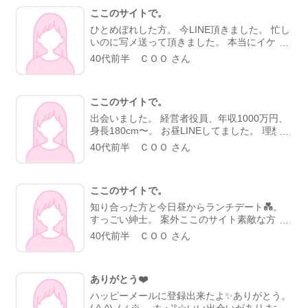
ここのサイトで。
ひとめぼれした方。 今LINE頂きました。 忙し
いのに写メ送って頂きました。 本当にイケメ
ン★★★。 サイトさん本当にありがとう😊。
40代前半 ＣＯＯ さん
神様みたい(≧∇≦)b。
ここのサイトで。
出会いました。 経営者役員、年収1000万円、
身長180cm〜。 お昼LINEしてました。 理想の
方。。。 彼も私の事タイプだって😊。 サイト
40代前半 ＣＯＯ さん
さんに感謝してます(*^^*)。
ここのサイトで。
知り合った方と今日昼からランチデート💑。
すっごい紳士。 案外ここのサイト素敵な方多
いんだな。。 焼肉デート行ってきます(*^^*)。
40代前半 ＣＯＯ さん
サイトさんありがとうございます。
ありがとう❤️
ハッピーメールに登録出来たよ✨ありがとう。
( ^-^)ノ∠※。.:*:・'°☆いい出会いがあります