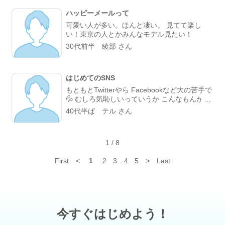
ハッピーメールって
可愛い人が多い。ほんと凄い。 見てて楽し
い！東京の人とかみんなモデル見たい！
30代前半 綾部 さん
はじめてのSNS
もともとTwitterやら Facebookなど大の苦手で
💦 むしろ気恥しいっていうか こんなもんが世
界に 発信したいことなんかあるわけなく そこ
40代半ば テル さん
までして繋がりなんか 求めてもなかったけど
でも今では拍手もコメントも めっちゃチェッ
クしちゃう(;・・) ログイン履歴半端ないんだ
1
/
8
ろな(笑) 斜め上からみてた出会い系サイト と
ころがどっこい 大人の集まりだったね 正しく
First
<
1
2
3
4
5
>
Last
利用すれば こんなに楽しい場所はないな がん
ばってる大人達の 宿り木として ならば集まる
鳥たちの 大樹であってくださいね( *ˆωˆ* )
今すぐはじめよう！