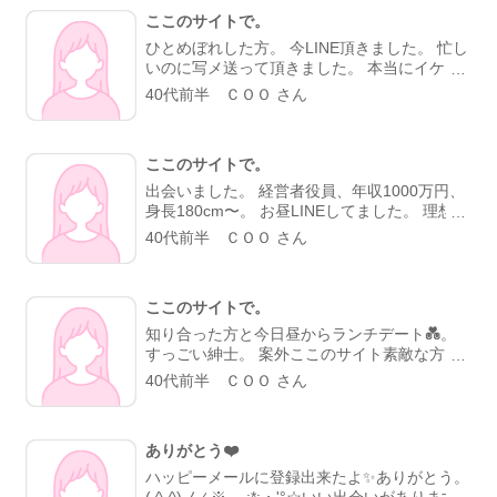
ここのサイトで。
ひとめぼれした方。 今LINE頂きました。 忙し
いのに写メ送って頂きました。 本当にイケメ
ン★★★。 サイトさん本当にありがとう😊。
40代前半 ＣＯＯ さん
神様みたい(≧∇≦)b。
ここのサイトで。
出会いました。 経営者役員、年収1000万円、
身長180cm〜。 お昼LINEしてました。 理想の
方。。。 彼も私の事タイプだって😊。 サイト
40代前半 ＣＯＯ さん
さんに感謝してます(*^^*)。
ここのサイトで。
知り合った方と今日昼からランチデート💑。
すっごい紳士。 案外ここのサイト素敵な方多
いんだな。。 焼肉デート行ってきます(*^^*)。
40代前半 ＣＯＯ さん
サイトさんありがとうございます。
ありがとう❤️
ハッピーメールに登録出来たよ✨ありがとう。
( ^-^)ノ∠※。.:*:・'°☆いい出会いがあります