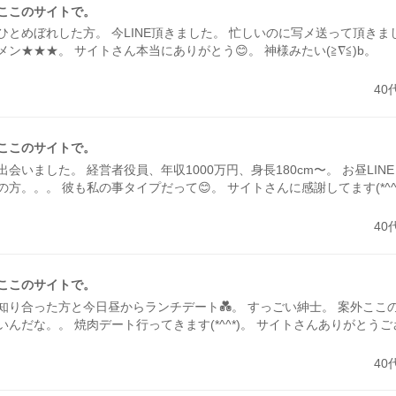
ここのサイトで。
ひとめぼれした方。 今LINE頂きました。 忙しいのに写メ送って頂きま
メン★★★。 サイトさん本当にありがとう😊。 神様みたい(≧∇≦)b。
40
ここのサイトで。
出会いました。 経営者役員、年収1000万円、身長180cm〜。 お昼LIN
の方。。。 彼も私の事タイプだって😊。 サイトさんに感謝してます(*^^
40
ここのサイトで。
知り合った方と今日昼からランチデート💑。 すっごい紳士。 案外ここ
いんだな。。 焼肉デート行ってきます(*^^*)。 サイトさんありがとう
40