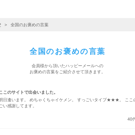
P
>
全国のお褒めの言葉
全国の
お褒めの言葉
会員様から頂いた
ハッピーメールへの
お褒めの言葉を
ご紹介させて頂きます。
ここのサイトで出会いました。
明日逢います。 めちゃくちゃイケメン。 すっごいタイプ★★★。 こ
ごい感謝してます。
40