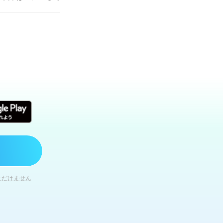
木として ならば集
ただけません