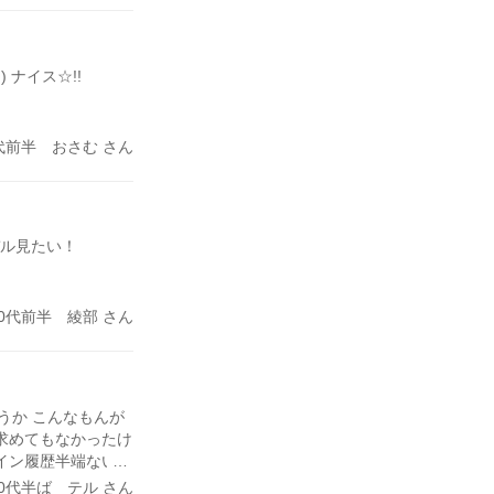
 ナイス☆!!
代前半 おさむ さん
デル見たい！
30代前半 綾部 さん
ていうか こんなもんが
 求めてもなかったけ
グイン履歴半端ないん
集まりだったね 正し
40代半ば テル さん