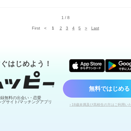
く利用すれば こんなに楽しい場所はないな がんばってる大人達の 宿り
まる鳥たちの 大樹であってくださいね( *ˆωˆ* )
1
/
8
First
<
1
2
3
4
5
>
Last
すぐはじめよう！
無料ではじめる
登録無料の出会い・恋愛
ングサイト/マッチングアプリ
› 18歳未満及び高校生の方はご利用い