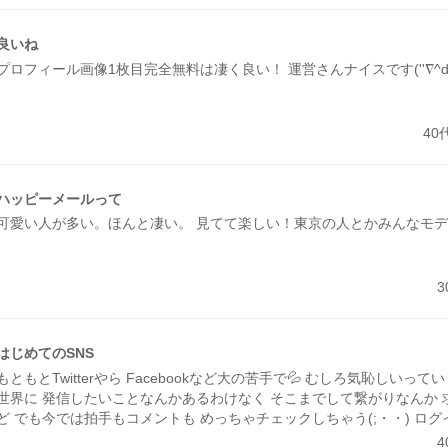
良いね
プロフィール画像1枚目完全無料は凄く良い！ 運営さんナイスです(''∇^d)
40
ハッピーメールって
可愛い人が多い。ほんと凄い。 見てて楽しい！東京の人とかみんなモ
はじめてのSNS
もともとTwitterやら Facebookなど大の苦手で💦 むしろ気恥しいっ
世界に 発信したいことなんかあるわけなく そこまでして繋がりなんか
ど でも今では拍手もコメントも めっちゃチェックしちゃう(;・・) ロ
だろな(笑) 斜め上からみてた出会い系サイト ところがどっこい 大人の