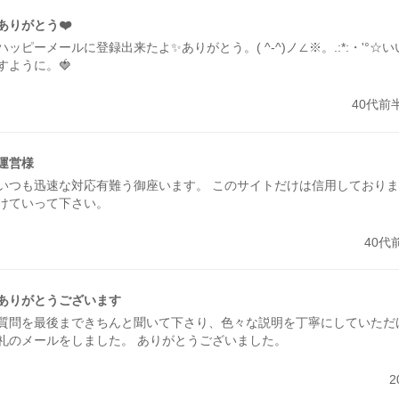
ありがとう❤️
ハッピーメールに登録出来たよ✨ありがとう。( ^-^)ノ∠※。.:*:・'°
すように。🍓
40代前
運営様
いつも迅速な対応有難う御座います。 このサイトだけは信用しておりま
けていって下さい。
40代
ありがとうございます
質問を最後まできちんと聞いて下さり、色々な説明を丁寧にしていただ
礼のメールをしました。 ありがとうございました。