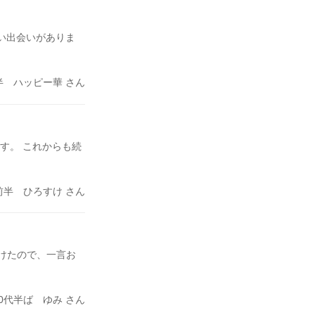
☆いい出会いがありま
半 ハッピー華 さん
す。 これからも続
前半 ひろすけ さん
けたので、一言お
20代半ば ゆみ さん