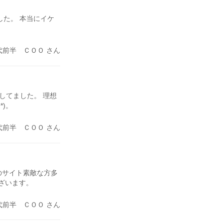
した。 本当にイケ
代前半 ＣＯＯ さん
Eしてました。 理想
*)。
代前半 ＣＯＯ さん
のサイト素敵な方多
ございます。
代前半 ＣＯＯ さん