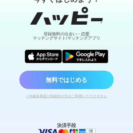
ど 車で 約行きは50分をかけて 行き お店を発
見出来て入ってみて( ＾∀＾) レジの所で 女性
の店員さんが来て 注文を聞きに来て 適当に持
ち帰りで注文をして 出来て持ってきた時に 〇
〇〇さんは居ますか？ て 聞いたら… 私です(о
´∀`о) て言われて ビックリしたね(^-^; それ
で、 直ぐに 女性が来たの？ と言い ありがと
登録無料の出会い・恋愛
マッチングサイト/マッチングアプリ
うございました～と 言い店の奥に 去ってた
(^^) 少しでも 実際に顔を見れて 声を聞けたか
ら 良かったね (о´∀`о) 朝 起きたら… 女性から
くるとは思ってなかった とLINEが入ってた(^-
^;
無料ではじめる
› 18歳未満及び高校生の方はご利用いただけません
決済手段