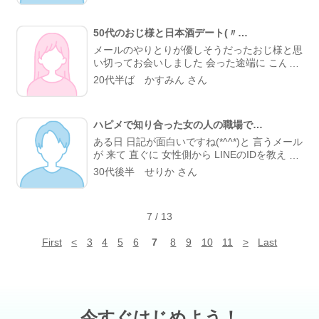
って頂けて、 無事に会えました。 なるなる、
名取裕子さん風 待ち合わせ場所から 御飯でも
50代のおじ様と日本酒デート(〃…
と言うことで 某市場に 女性の名前のような店
に突 鮪専門店のようで ハーフハーフ丼を 刺身
メールのやりとりが優しそうだったおじ様と思
と炙り わさびやしょうが、出汁付きで 味変出
い切ってお会いしました 会った途端に こんな
来て最高 1100円は安い お姉さんは鮪とろろ丼
綺麗な人に会えるなんてってビックリされて
20代半ば かすみん さん
堪能してココスへ お茶しながらハピメの話(笑)
とっても美味しい日本酒飲みながら楽しくお話
色々濃い話を聞かせて 頂きました。 切りの良
し 映画・小説・旅行のお話しで盛り上がっ
い所で解散 え？Ｈですか？ ないですよ？ お茶
て、あっという間に4時間経ってました(゜ロ゜
でお誘いしたのですから 食事代とお茶代は
ハピメで知り合った女の人の職場で…
屮)屮 今度は鍋料理の約束して、アドレス交換
(笑) 時間を作って頂いたので この位はね 非常
してお別れ(^^) おじ様の選ぶ日本酒が美味しく
ある日 日記が面白いですね(*^^*)と 言うメール
に有意義でした。 ありがとうございました。
て、飲めなかったのに好きになりました♪ 楽し
が 来て 直ぐに 女性側から LINEのIDを教えて
男性からのメールに対して 教えて頂きまし
かった
来た時は 正直 業者かと 思ったけど (^-^; 何だ
30代後半 せりか さん
た。 どのように書けば良いのか 非常に解りや
か 違うみたいで 業者 覚悟で ID検索したら 直
すく 教えて頂きました。(笑) まぁ自分が心掛
ぐに LINEでメールが来て 早！(*´∀｀) と 思っ
けてる事で 間違ってなかったようです。
て 少し疑いつつも いきなり 名前を聞いてみた
7
/
13
ら 下の名前を教えてくれた(^^) それから 毎日
挨拶程度に メールしたりして、少しずつ 色々
First
<
3
4
5
6
7
8
9
10
11
>
Last
な話をするようになって 職場のお店を教えて
くれて(*≧∀≦*) 女性が仕事に行って来る(^^) と
言い、仕事に向かった(*^^*) 24時間営業してる
食事をする所で 夜も0時になろうとしてたので
本当は寝ようかとおもってたけど(^-^; 何だか
仕事をしてる所をみて見たくなって 夜中だけ
今すぐはじめよう！