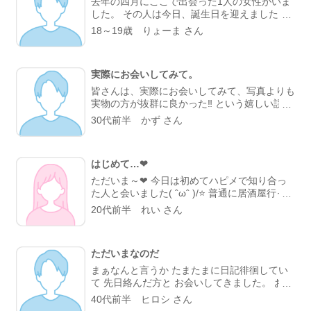
去年の四月にここで出会った1人の女性がいま
した。 その人は今日、誕生日を迎えました。
その人とは七月まで恋人関係でした。 が、そ
18～19歳 りょーま さん
の方は就活が忙しくなり、 僕が重荷となって
ることが気づけなくてその方との三カ月間の短
い交際はおわりました。 その方が欲しがって
実際にお会いしてみて。
いた1冊の僕の本を渡す機会があり、 久しぶり
に会うことになり少し僕は緊張していました。
皆さんは、実際にお会いしてみて、写真よりも
ですが、前みたいに冗談を言い合ったりできて
実物の方が抜群に良かった‼ という嬉しい誤算
その日は「楽しかったな」で終わりました。
体験はありますか？(^^) 僕はありましたよ🎵
30代前半 かず さん
しかし、日に日にその方への思いが強くなり、
「また会いたいな」と恋心が蘇ってきて今なお
その方の事を引きずっています。 掲示板には
「元彼の事引きずってる方、受け止めます
はじめて…❤
よ！！」 なんて言っていますが... もちろん本
ただいま～❤ 今日は初めてハピメで知り合っ
心なのですが、 ホントは自分が誰かに受け止
た人と会いました( ˆωˆ )/⭐ 普通に居酒屋行っ
めて欲しいんだな、と今あらためて思いまし
て語りながら呑み🎶 最初は緊張したけど話面
20代前半 れい さん
た。 ......つまり！！笑 それぐらいの真剣な恋
白いし優しいし純粋に楽しかった⭐ 私が嫌がる
がここではできます！！ 「こんな所で彼氏彼
ようなこともしないし ただ友達感覚で飲めて
女なんて出来ないよ笑」 なんて、思ってる
最高🎶 最後に連絡先交換してバイバイしたけ
方！！！ そんなこと無いですよっ！ ここには
ただいまなのだ
どまた飲む約束しちゃった🎶 相手は飲み友達
素敵な出会いが沢山あります。 いい出会い
探してたみたいだし私でよければいつでも…❤
まぁなんと言うか たまたまに日記徘徊してい
も、悪い出会も。
こんな風に純粋に友達として飲め る飲み友達
て 先日絡んだ方と お会いしてきました。 お茶
いっぱいほしいなあ⭐ 今日は最高の1日だった
しませんかという事で、 細かい打ち合わせで
40代前半 ヒロシ さん
⭐
きてなくて バタバタしてしまったのですが 待