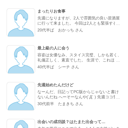
ブデートの約束をしちゃいました♪ 街中でのデ
ートはあまり得意ではないですし、お互い人混
まったりお食事
みが嫌いと言う共通点があるので、思いきって
岐阜へ鮎を食べに行って温泉に行くプランを考
先週になりますが、2人で雰囲気の良い居酒屋
えてみました♪ 今からとても楽しみです♪ 皆さ
に行って来ました。 今回は2人とも緊張するこ
んも素敵な相手が見つかると良いですね
となくスムーズに会話して食事を楽しむことが
20代半ば おかっち さん
できました(*^◯^*) その後相手の部屋でゆっく
りして今度は遊びに行く約束して次の朝にバイ
バイ。。。 GWは暇だな…誰か女の子と予定入
最上級の人に会う
れとけば良かった笑
容姿は女優なみ、スタイス完璧、しかも若く、
礼儀正しく、素直でした。 生涯で、これほど
完璧な人に会った事は無かった。完全に女性の
40代半ば シーチ さん
基準が変わりました。 探せばいるんですよ
ね、逆転サヨナラ満塁ホームランみたいな子
先週始めたんだけど
なーんだ、日記ってPC版からじゃないと書け
ないんだね へーそーなんや(´Д` ) 先週ココ登録
して、日曜に早速女の子と連絡とって、 会っ
30代前半 たまきち さん
てきました。 休日の小倉はクルマが多くて好
かーん（笑） でも、楽しい時間を過ごすこと
ができましたよ(^^) みんな、様々な理由でココ
出会いの成功談？はたまた出会って…
に登録するんやね。 いや～人生やね～（しみ
じみ） (^^)