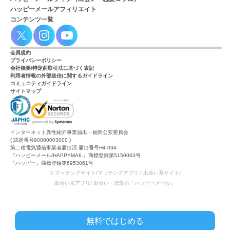
ハッピーメールアフィリエイト
コンテンツ一覧
会員規約
プライバシーポリシー
会社概要/特定商取引法に基づく表記
利用者情報の外部送信に関するガイドライン
コミュニティガイドライン
サイトマップ
インターネット異性紹介事業届出・福岡公安委員会
( 認定番号90080003000 )
第二種電気通信事業者届出済 届出番号H4-094
『ハッピーメール/HAPPYMAIL』商標登録第5150003号
『ハッピー』商標登録第6953061号
© マッチングサイト/マッチングアプリ / 出会い系サイト/
出会い系アプリ/ 出会い・恋愛の『ハッピーメール』
無料ではじめる