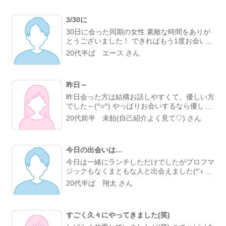
3/30に
30日に会った同期の女性 素敵な時間をありが
とうございました！ できればもう1度お会いし
たいですがサイトやめちゃったっぽい“〇|￣|＿
20代半ば エース さん
どこかでまた縁があればいいなぁ！
昨日～
昨日会った方は結構お話しやすくて、優しい方
でした～(^○^) やっぱりお会いするなら優しい
人とか話やすい人がいいね★
20代前半 未飴(自己紹介よく見て♡) さん
今日の出会いは…
今日は一緒にランチしただけでしたがプロフマ
ジックもなくまともな人と出会えました(*´ω｀
*) 次はもうちょっと長く遊びに行きたいなーと
20代半ば 翔太 さん
も思ったけど、それぐらいの方が次の楽しみも
出来ていいですね♪
すごく久々にやってきました(笑)