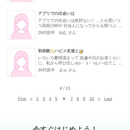
様もそんな出会いがあるかも...
アプリでの出会いは
アプリでの出会いは絶対ない！ …とか思いつ
つ高校の時や 社会人になってからも暇つぶし
程度で出合い系をやりました。 面白い方や話
20代前半 ねむ さん
してて楽しい方が多くてびっくりしています♪
彼氏まではいかなかったものの、 なんでも話
せる2人きりでも普通に会える人と会えること
初体験
ハピメ友達と
はあるんだなぁと嬉しさがあります
いろいろ鬱憤溜まって 急遽今日のお昼くらい
に、私から呼び出しo(o・`з・´o)ノ─出てこい
やー
ハピメ
にも関わらず 即
快諾いた
30代前半 まゅ さん
だき ハピ友
アキラッチさんと
いっちょう
に行って来ました
初めてのハピメオフ
会に 緊張しつつ昼間は手が震えながら仕事し
6
/
13
ましたょ？ 仕事後はバタバタ支度
してた
から 顔合わせの時は緊張する余裕すらなく す
First
<
2
3
4
5
6
7
8
9
10
>
Last
んなり会えました
とても楽しくて いっぱい
笑った～～（≧∇≦）ゲラゲラ 勢いに任せて良
かったと想える時間を過ごさせて頂きました
m(__)m感謝感激
今すぐはじめよう！