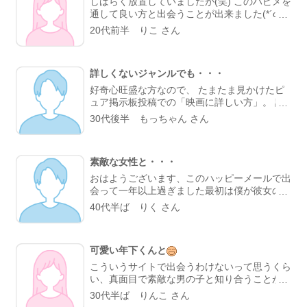
しばらく放置していましたが(笑) このハピメを
通して良い方と出会うことが出来ました(*´ω｀
*) 出会いを求めてというより恋の相談相手を探
20代前半 りこ さん
していたのですが(笑) 気づいたら1年半も一緒
にいました(・∀・) 今では本当に大事な人です
♪ とりあえず主治医の件はうまくいきませんで
詳しくないジャンルでも・・・
したが、そのおかげでいい出会いがありました
(*´ω｀*) 今後はのろけさせてもらう場として利
好奇心旺盛な方なので、 たまたま見かけたピ
用させていただきます(笑)
ュア掲示板投稿での「映画に詳しい方」。 詳
しくないんだけど、 映画のお誘いの投稿をし
30代後半 もっちゃん さん
てた事もあり、 ぶっちゃけて相手の方に話し
ました。 そしたら 「映画自体は見るんです
か？」 てお返事が。 そこから、映画を見れた
素敵な女性と・・・
らと話してましたが、 結局お食事に行き、そ
こからは映画を見に行ったのは数回後のこと。
おはようございます、このハッピーメールで出
とりあえず話しかけてみることで、 きっかけ
会って一年以上過ぎました最初は僕が彼女のプ
になった好例だと思ってます(●´ω｀●)
ロフィールを見てあしあとを残したらしくすぐ
40代半ば りく さん
返事が返ってきました、そして一度会ってみま
しょうという事になり、驚いた事にお互いの家
から歩いて1分もかからない場所でした、そし
可愛い年下くんと
て毎日夕方の少しの時間だけ会うことになり、
今では一緒に暮らし始めてます今はとても幸せ
こういうサイトで出会うわけないって思うくら
です。
い、真面目で素敵な男の子と知り合うことがで
きました
最初は軽いお付き合いのつもりで
30代半ば りんこ さん
したが、いつの間にか本気で惚れてました 皆