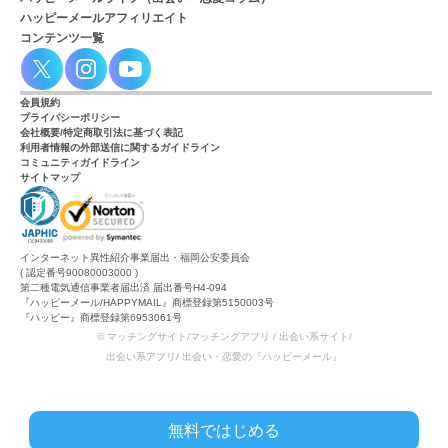
ハッピーメールアフィリエイト
コンテンツ一覧
会員規約
プライバシーポリシー
会社概要/特定商取引法に基づく表記
利用者情報の外部送信に関するガイドライン
コミュニティガイドライン
サイトマップ
インターネット異性紹介事業届出・福岡公安委員会
( 認定番号90080003000 )
第二種電気通信事業者届出済 届出番号H4-094
『ハッピーメール/HAPPYMAIL』商標登録第5150003号
『ハッピー』商標登録第6953061号
© マッチングサイト/マッチングアプリ / 出会い系サイト/
出会い系アプリ/ 出会い・恋愛の『ハッピーメール』
無料ではじめる