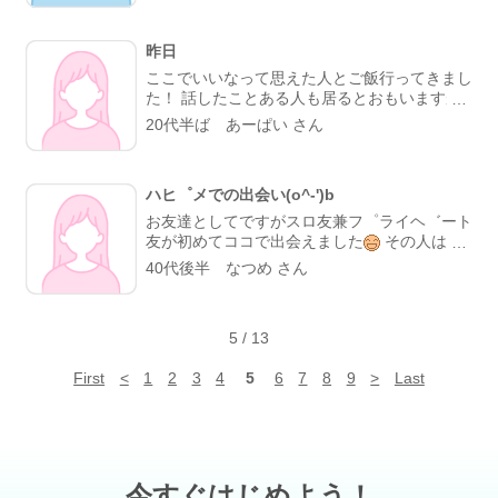
う。
昨日
ここでいいなって思えた人とご飯行ってきまし
た！ 話したことある人も居るとおもいますが
昔の元カレもここで出会って付き合ったので昔
20代半ば あーぱい さん
はこんなのだったーって思い出しました(*・
∀・*) 感想はよき！満足でした(笑)
ハヒ゜メでの出会い(o^-')b
お友達としてですがスロ友兼フ゜ライヘ゛ート
友が初めてココで出会えました
その人は自
宅へも来て自宅の二階（亡き父の部屋）で仕事
40代後半 なつめ さん
をして帰りました
静かに仕事が出来たよ あ
りがとー って言って貰いました あともう1人
まだ会ってはいないけど今日か明後日 私が行
5
/
13
き着けのホールに打ちに来がてら私に会いに行
くよ
と言ってホールで落ち会う約束してま
First
<
1
2
3
4
5
6
7
8
9
>
Last
す だけど出会い系で心底信頼出来る フ゜ライ
ハ゛シーを全て話せるような人に会ったのは初
めてです
私には大切な人がいるんで それ以
上のお付き合いにはならないし その男性も奥
さんいるんで あくまでも友達ですが本当の友
達が出来るとは思ってなかったなぁ (^^;) 今日
今すぐはじめよう！