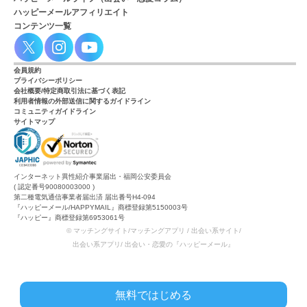
ハッピーメールアフィリエイト
コンテンツ一覧
会員規約
プライバシーポリシー
会社概要/特定商取引法に基づく表記
利用者情報の外部送信に関するガイドライン
コミュニティガイドライン
サイトマップ
インターネット異性紹介事業届出・福岡公安委員会
( 認定番号90080003000 )
第二種電気通信事業者届出済 届出番号H4-094
『ハッピーメール/HAPPYMAIL』商標登録第5150003号
『ハッピー』商標登録第6953061号
© マッチングサイト/マッチングアプリ / 出会い系サイト/
出会い系アプリ/ 出会い・恋愛の『ハッピーメール』
無料ではじめる