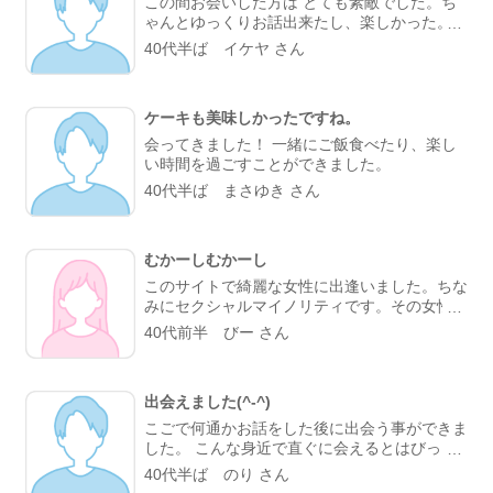
この間お会いした方は とても素敵でした。ち
僕は、酒が飲めませんでしたが、彼女は遠慮な
ゃんとゆっくりお話出来たし、楽しかった。相
くビールを飲み続け、結局、帰りには車を駐車
手を知るって大事ですしね。私は1人1人キチ
40代半ば イケヤ さん
場に入れ、岐阜市内の行き着けの飲み屋で再び
ンと対応したい派なので 目的終わるとハイ、
飲む事になりました。 そして、後日、彼女に
サイナラ！！って人は後味ツラいです。ちゃん
教えてもらった居酒屋では、いつの間にか、僕
と対応出来る人はどの世界でも愛されると思い
も常連となり、彼女と時々飲みに行きます。
ケーキも美味しかったですね。
ます。これからまた素敵な女性に会える事を望
んでますね。
会ってきました！ 一緒にご飯食べたり、楽し
い時間を過ごすことができました。
40代半ば まさゆき さん
むかーしむかーし
このサイトで綺麗な女性に出逢いました。ちな
みにセクシャルマイノリティです。その女性と
付き合う事は出来たけど数ヵ月でいきなり降ら
40代前半 びー さん
れた😵まーしゃーないけど❗本当に好きだった
なー。今は彼女も独立したみたいだし❗早く幸
せになってもらいたいなー。
出会えました(^-^)
こごで何通かお話をした後に出会う事ができま
した。 こんな身近で直ぐに会えるとはびっく
りです。 また、来月に会う約束をしました。
40代半ば のり さん
先週の金曜日の夜は楽しかった！ ありがと