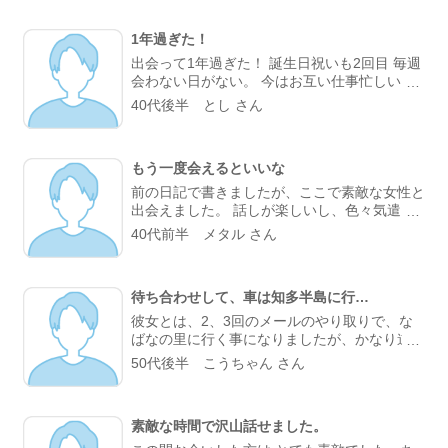
1年過ぎた！
出会って1年過ぎた！ 誕生日祝いも2回目 毎週
会わない日がない。 今はお互い仕事忙しいけ
ど 落ち着いたらまたたくさん遊ぼ～ あまりに
40代後半 とし さん
年が離れているけど よろしく(^^)/
もう一度会えるといいな
前の日記で書きましたが、ここで素敵な女性と
出会えました。 話しが楽しいし、色々気遣っ
てくれるんです。 でも私が中々時間が取れな
40代前半 メタル さん
いんせいで、前回デートしてから一ヶ月以上間
を開けてしまいました。 今月やっと時間がで
きたので、デートの打診をしてみましたが、ま
待ち合わせして、車は知多半島に行…
だお返事が来ない... ちょっと前にLINEを入れ
た所なので、そんなに直ぐに帰って来ることは
彼女とは、2、3回のメールのやり取りで、な
ないんだけど、なにか久しぶりに感じるドキド
ばなの里に行く事になりましたが、かなり道路
キ感ですね。 お返事来たらいいなぁ。
が混んでいて、予定を変更して知多半島に魚を
50代後半 こうちゃん さん
食べに行く事になりました。 彼女は、人見知
りと聞いていましたが、僕とは話せる見たい
で、たしかに最初はぎこちないみたいでした
素敵な時間で沢山話せました。
が、目的地の活け魚料理の店に着いた時は、初
めてとは思えないほどの変わり様で残念ながら