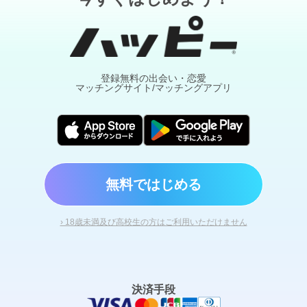
か明後日 初めて会う人も楽しみです
私が行
くホールはマニアックな懐かしい機種がいっぱ
いあり スロ友さんが初めて私の行き着けのホ
ールに来ると店内ク゛ルク゛ル うわぁ 懐かし
い機種いっぱい
あれも打ちたい これも打ち
たい 乱れ打ちしちゃいそう って良く言われま
す
今日か明後日来る男性はコ゛ット゛系が
登録無料の出会い・恋愛
マッチングサイト/マッチングアプリ
お好みのようで ハーテ゛ス 凱旋ありますか？
と聞かれたから どっちも4台ずつあります そ
して有り得ない爆裂してます と伝えました
こんな私でも友達として大切にしてくれる人が
現れるなんてハヒ゜メに感謝
そして今日か
明後日の出会いにも感謝
お友達が2人出来そ
うです
ありがとー(≧ω≦)ｂ
無料ではじめる
› 18歳未満及び高校生の方はご利用いただけません
決済手段