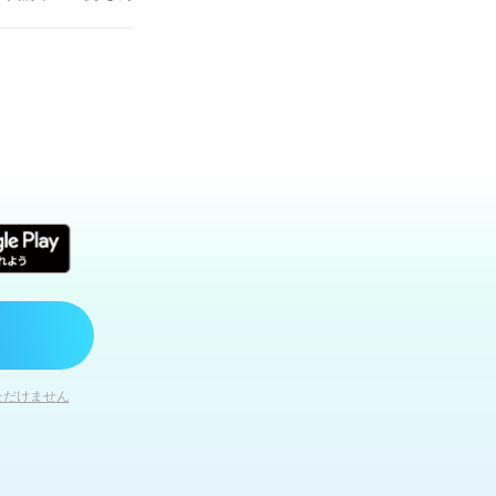
いた
写真より若
いかもって言って
仕事帰りだからシ
いました
このあ
どう思われてるんだ
あそこ座ろうか？」
んで誤魔化そう！っ
可愛いね」とかちょ
言うと 「そんなこ
照れてる私に言わせ
たけど。 「良かっ
話とかLINEでたく
か なんかそんなの
しくて目を閉じまし
の仕事の買い出しに
仕事の予定がなかっ
お付き合いするの？
それでいい気がす
キは女性ホルモンを活
ただけません