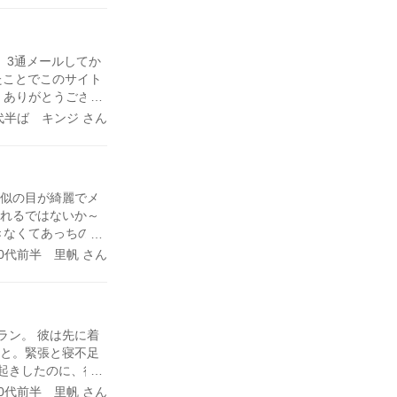
、3通メールしてか
たことでこのサイト
 ありがとうござい
代半ば キンジ さん
太似の目が綺麗でメ
照れるではないか～
できなくてあっちの方
うほうなんだけど、
30代前半 里帆 さん
うだよね」「俺もそ
ずつ慣れて顔を見れ
 まっすぐわたしの
いながら照れてる
ラン。 彼は先に着
とりのなかでそんな
うと。緊張と寝不足
り切って美容院でア
起きしたのに、行
すっかり酔ってしま
かい近くで降りるも
30代前半 里帆 さん
ルでは手繋いで歩く