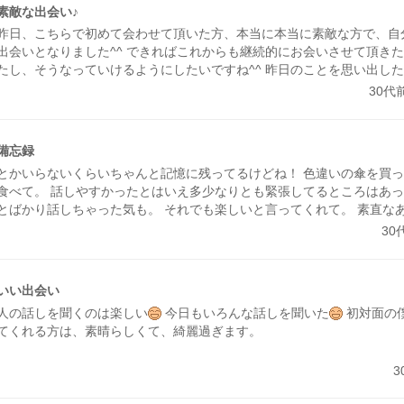
素敵な出会い♪
昨日、こちらで初めて会わせて頂いた方、本当に本当に素敵な方で、自
出会いとなりました^^ できればこれからも継続的にお会いさせて頂き
たし、そうなっていけるようにしたいですね^^ 昨日のことを思い出し
す。 そしてまた今度会う日を想像すると、更に興奮します^^ 次回会え
30代
います。
備忘録
とかいらないくらいちゃんと記憶に残ってるけどね！ 色違いの傘を買っ
食べて。 話しやすかったとはいえ多少なりとも緊張してるところはあ
とばかり話しちゃった気も。 それでも楽しいと言ってくれて。 素直な
たことなので鵜呑みにしちゃいます。笑 ここはいろんな人がいるけれ
30
と会えて、一緒に楽しくすごせる人もいるよ！ってことの証明として日
す♪
いい出会い
人の話しを聞くのは楽しい
今日もいろんな話しを聞いた
初対面の
てくれる方は、素晴らしくて、綺麗過ぎます。
3