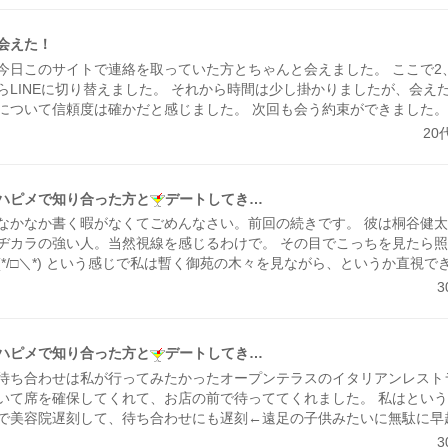
会えた！
今日このサイトで連絡を取っていた方とちゃんと会えました。 ここで2
らLINEに切り替えました。 それから時間は少し掛かりましたが、会え
について信頼度は確かだと感じました。 次回も会う約束ができました。
ます！ また色々試したいと思います。
20
ハピメで知り合った方と
デートしてき…
なかなか書く暇がなくてごめんなさい。前回の続きです。 彼は桐谷健
ヂカラの強い人。当然視線を感じるわけで。 その目でこっちを見たら
(*/□＼*) という感じで私は暫く御苑の木々を見ながら、というか直視
ばかり見てしゃべってた笑 私は恥ずかしいとおしゃべりが加速しちゃ
そんな会話にもひとつひとつ丁寧に掬って返事してくれて。 必ず「そ
うだよ」って相槌から入ってくれて いちいち心地がいい
そして少し
るようになってきた私に 「もう恥ずかしくない？」「大丈夫？」って。
ハピメで知り合った方と
デートしてき…
顔を見てなに？ってきくと「いや、、かわいいなと思って」←しかも言
待ち合わせは私が行ってみたかったオープンテラスのイタリアンレスト
この人なんなのー！？ 言葉で私を落とす気なのー！？ メールでのやり
いて席を確保してくれて、お店の前で待っててくれました。 私はとい
会話もしていたけど、やっぱり顔を見て言われると照れてしまう。 張
で美容院遅刻して、待ち合わせにも遅刻←遠足の子供みたいに無駄に早
レンジしてもらった髪型も誉めてくれて。 この状況と白ワインで私は
きつけの美容院行くのに電車乗り過ごしたり。 終わってタクシーで向
いました
お店を出ていい気分のまま酔い醒ましに新宿御苑へ。 メー