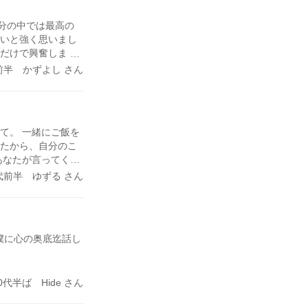
分の中では最高の
たいと強く思いまし
ただけで興奮しま
る日を楽しみにして
前半 かずよし さん
て。 一緒にご飯を
ったから、自分のこ
あなたが言ってくれ
ど…それでもちゃん
代前半 ゆずる さん
記を書いておきま
僕に心の奥底迄話し
0代半ば Hide さん