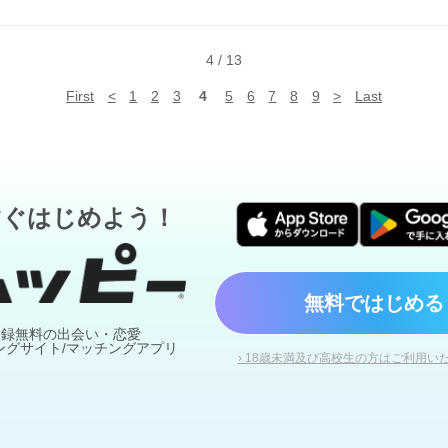
お店わからず
電話でどこ～？って話しながら角を曲がったら、、、 
ー？なんて言っていたのに、一向に来る気配なし。実際会ったらできな
干しっかりした感じだったけど、私は細い人は苦手なので 嬉しい誤算
て本当に繋いでこないから余計に好感度が上がり笑、私から繋いでしま
ャツとパンツ姿だったけど、イメージ通りの爽やかな人だった。 私は
とお買い物してこれで終わりかぁ… なんて思いながら歩いていると 「
4
/
13
ろ？ とりあえず緊張してあまり顔を見て話せないので、シャンパン飲
って。 木陰のベンチでひと休み。 そのときもやっぱり「近くで見ても
てことで乾杯
いちょい私をドキドキさせる。 「がっかりされなくて良かったぁ」って
First
<
1
2
3
4
5
6
7
8
9
>
Last
と思ってないよ。俺は大丈夫？また会ってくれる？」 って。これだけ
ますか！この人は！ 「嫌なら手繋がないよ？」って言うのが精一杯だっ
た。」って少し笑ったあと 「こっち向いて」って。 …チュされた
電
さん話していたからというのもあるけど。 初対面とか付き合ってないと
どうでもよくて。 ただ、あちらもそうしたいと思ってくれたことが嬉
すぐはじめよう！
た。 このあとはというと。 暫くイチャイチャしたあと、公園を出て私
付き合ってくれて、最後にお茶して帰ってきました。 デート後に私に
たら 誘われていたらついていってしまったかもしれない。 結局彼とは
と聞かれてるとそれはまだわからないけど 一緒にいて心地がいいなら 
る。 今はもっと知りたいと思う。 恋？したのかなぁ。 久々のドキド
無料ではじめる
発にしてくれたことだけは間違いない笑
登録無料の出会い・恋愛
ングサイト/マッチングアプリ
› 18歳未満及び高校生の方はご利用い