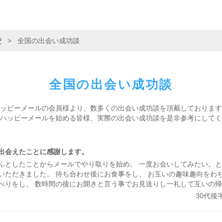
P
>
全国の出会い成功談
全国の
出会い成功談
ッピーメールの会員様より、
数多くの出会い成功談を頂戴しております
ハッピーメールを始める皆様、
実際の出会い成功談を是非参考にしてく
出会えたことに感謝します。
ふとしたことからメールでやり取りを始め。 一度お会いしてみたい。
いただきました。 待ち合わせ後にお食事をし、 お互いの趣味趣向をわ
べりをし、 数時間の後にお開きと言う事でお見送りし一礼して互いの帰
の出会い系処女のお話でありました。 （あードキドキしたーーーー。
30代後