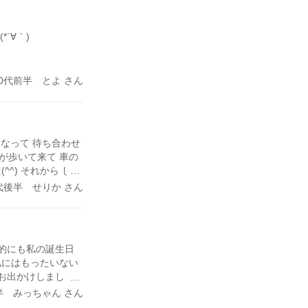
´∀｀)
30代前半 とよ さん
になって 待ち合わせ
が歩いて来て 車の
^) それから しば
行った所には 良い
代後半 せりか さん
(*´∇｀*) 2回
的にも私の誕生日
私にはもったいない
にお出かけしましょ
続けていきたいと思
半 みっちゃん さん