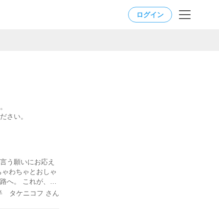
ログイン
。
ださい。
と言う願いにお応え
ちゃわちゃとおしゃ
路へ。 これが、私
）
半 タケニコフ さん