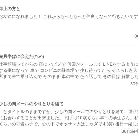
年上の方と
お友達になれました！ これからもっともっと仲良くなって行きたいです(*
先月半ばに会えた(^o^)
仕事頑張ってからの 夜に ハピメで 何回かメールして LINEをするよう
する事になって 車で コンビニの駐車場で 少し待ってたら それらしき人
所まで来て乗り込んで そのまま 車の中で 色々話して その日は 解散した(^
らくして また会う事になって その彼女は 手帳が欲しくて 自分で買いに
30
のが無くて 車で連れて行ってあげたら 欲しいのがあったみたいで 良かったね
目は普通に店の中をぶらぶらして 解散した(*´∇｀*)(笑)
少しの間メールのやりとりを経て
…とタイトルのままですが、少しの間メールでのやりとりを経て、運命
にお会いすることが出来ました。 相手は10歳くらい年下の学生さん。
くらいの可愛い子で、心の中でオッサン大はしゃぎです(笑) 後日一緒
う～とやんわり約束して、その日は別れました。 今後もお付き合いを
30代前
います。