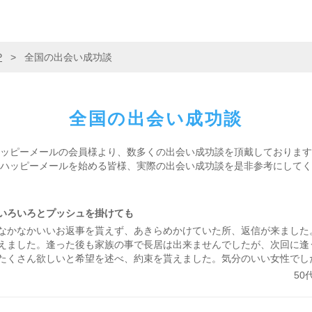
P
>
全国の出会い成功談
全国の
出会い成功談
ッピーメールの会員様より、
数多くの出会い成功談を頂戴しております
ハッピーメールを始める皆様、
実際の出会い成功談を是非参考にしてく
いろいろとプッシュを掛けても
なかなかいいお返事を貰えず、あきらめかけていた所、返信が来ました
えました。逢った後も家族の事で長居は出来ませんでしたが、次回に逢
たくさん欲しいと希望を述べ、約束を貰えました。気分のいい女性でし
しいご飯に連れて行ってあげます。
50