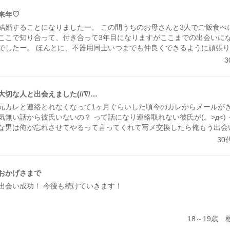
来年♡
結婚することになりましたー。 この間うちのお母さんと3人でご飯食べ
ここで知り合って、付き合って3年目になりますがここまでの出会いに
でしたー。 ほんとに、不器用同士いつまでも仲良くできるように頑張
大切な人と出会えました(//∇/…
元カレと連絡とれなくなって1ヶ月ぐらいした頃今のカレからメールがき
気無い話から彼氏いないの？ って話になり連絡取れない彼氏が(。>д<)
な男は俺が忘れさせてやるって言ってくれて写メ交換したら俺もう出会
言ってくれ会いに来てくれて付き合うことになりました(//∇//) 8ヶ月
30
が相変わらずラブラブです(//∇//) 幸せな出会いをありがとう＼(^o^)／
おかげさまで
出会い成功！ 今後も続けていきます！
18～19歳