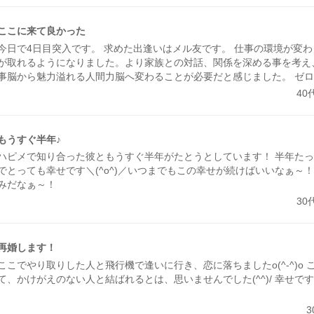
ここに来て良かった
今日で4日目突入です。 求めた出逢いはメル友です。 仕事の環境が変
が取れるようになりました。より家族との対話、関係を深める事を考え
事脳から魅力溢れる人間力脳へ変わることが必要だと感じました。 ゼ
交流を深めてみようと思いました。 ネットで自演サイトに引っ掛かり
40
り大変な一週間を経験しました。もう一度調べ直し、ここの前に一つ登
が、一日で挫折しました。対象年齢が低過ぎた感じがします。 初日は
取り敢えず掲示板に募集を貼り、何をする事が自分に合うだろうと、ま
もうすぐ半年♪
日記を拝見しました。お邪魔させていただいたり、ほっこり心暖まる方
ハピメで知り合った彼ともうすぐ半年がたとうとしています！ 半年た
をさせていただいたりで、皆さんの自由なスタンスに場違いでは無いか
でとっても幸せです＼(^o^)／いつまでもこの幸せが続けばいいなぁ～
え、ブログサイトに来たような安心感が持てホッとしました。 足跡を
みだなぁ～！
ただいた皆さん本当にありがとうございます。 おかげで、人生初のメ
30
が出来ました。沢山お話しさせていただいています。これからお相手の
向かい合い、自然に深まる友情を糧とし人生を楽しみます。 また、こ
いただいた際や、見掛けていただけた際には、絡んでいただけると幸い
よろしくお願いします┏Ｏ)) ヘ゜コ
再婚します！
ここでやり取りした人と飛行機で逢いに行き、恋に落ちましたo(^-^)o
て、かけがえのない人と結ばれるとは、思いませんでした(^^)/ 幸せで