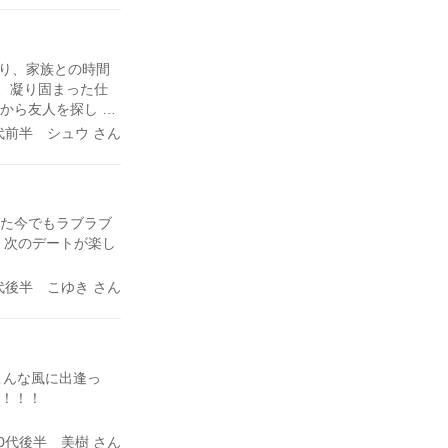
わり、家族との時間
、凝り固まった仕
ロから友人を探し、
、メアドループに陥
代前半 シュウ さん
録してみました
不安で一杯でした。
ず参考に皆さんの
の日記にコメント
った今でもラブラブ
と想う不安も拭
！ 次のデートが楽し
含めお邪魔させてい
ル友さんに出逢う事
代後半 こゆき さん
方と素直に真摯に
れからお邪魔させて
です。 これからも
 こんな風に出逢っ
す！！！
30代後半 美樹 さん