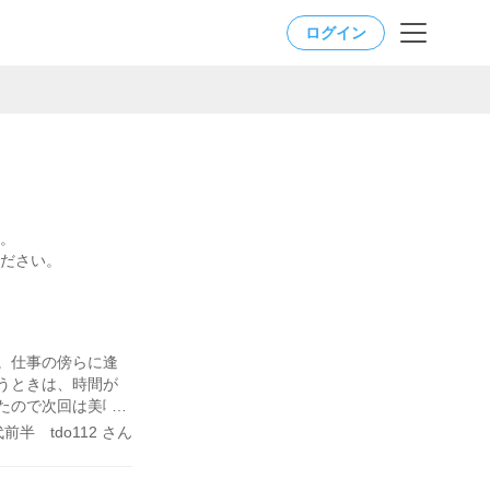
ログイン
。
ださい。
。仕事の傍らに逢
うときは、時間が
たので次回は美味
代前半 tdo112 さん