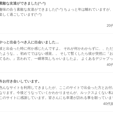
素敵な友達ができました(^-^)
趣味の合う素敵な友達ができました(^-^) ちょっと年は離れていますが
楽しく過ごしています(^-^)
20
やっと出会うべき人に出会いました…
彼と出会った時に何か感じたんですよ。 それが何かわからずに、、た
たような。。初めてではない感覚。。 そして暫くしたら彼が突然に『
てるわ。』言われて、一瞬寒気しちゃいましたよ。 よくあるデジャブ
れも一度だけでなくて、何度か現れてるらしい。 それ聞いて、やっぱ
40
しはこのサイトで出会ったんだよな～思って。 同じ年でダンプの運ち
て、、安心出きる人(^^) まだ始まったばかりだけど、、きっとお前と
夢がそんな感じだったからといわれました。 サイト放置してたのに、
今お付き合いしています。
した。今まで失敗も沢山ありましたが、今幸せです。
色んなサイトを利用してきましたが、ここのサイトで出会った方とお付
なります。今後どうなっていくかわかりませんが、ルックスよくない私
このサイトに感謝しています。皆さんにも幸運が訪れる事を願っていま
40代