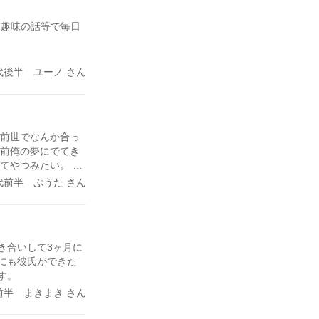
、趣味の話等で毎日
代後半 ユーノ さん
だ前世でなんか合っ
お前俺の夢にでてき
ってやつみたい。そ
出会うべき人とあた
代前半 ぷうた さん
ゃんで硬派で強く
は結婚するだろう。
最高の出会い貰いま
き合いして3ヶ月に
にも彼氏ができた
す。
前半 まきまき さん