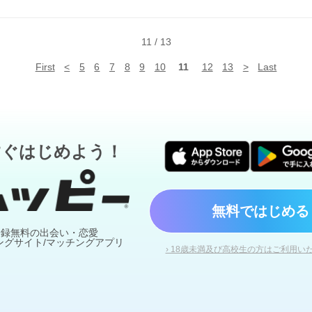
11
/
13
First
<
5
6
7
8
9
10
11
12
13
>
Last
すぐはじめよう！
無料ではじめる
登録無料の出会い・恋愛
ングサイト/マッチングアプリ
› 18歳未満及び高校生の方はご利用い