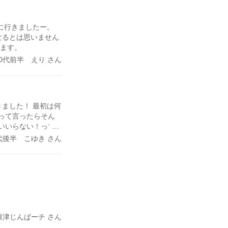
に行きましたー。
なるとは思いません
ります。
30代前半 えり さん
ました！ 最初は何
 って言ったらそん
いいらない！って
になろうとしています
代後半 こゆき さん
 根津じんぱーチ さん