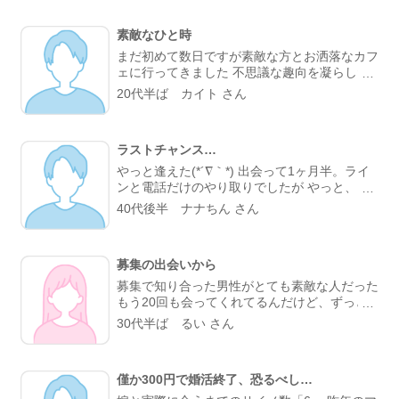
てびっくり。 なんとなく気になるところが一
緒だったので、私的には今までになくメッセー
素敵なひと時
ジが盛り上がり嬉しかったです。 カフェに誘
ってもらい、実際にお会いするととっても話し
まだ初めて数日ですが素敵な方とお洒落なカフ
やすくて、時間があっという間。 少し年上で
ェに行ってきました 不思議な趣向を凝らした
したが、気を使わずに話せる感じが心地よく
カフェで過ごす時間はとてもリラックスできま
20代半ば カイト さん
て、「また会いたいな」と素直に伝えました。
した 真面目な出会いがちゃんとあることが分
彼のちょっと嬉しそうな顔をみたら、思わずド
かったのでこれからもお互い良い出会いを探し
キドキしました。 成功談でいいのか…まだど
たいですね
うなるかはわからないけど、出会えてよかった
ラストチャンス…
と思える人になりました。
やっと逢えた(*´∇｀*) 出会って1ヶ月半。ライ
ンと電話だけのやり取りでしたが やっと、 実
際に会うことが叶った。 お互い会うことは諦
40代後半 ナナちん さん
めていましたが叶った。 諦めないことが大切
と実感した。 理想通りの可愛い、 メガネの似
合う、 タイプの方でした。 ホント、大切にし
募集の出会いから
たいと思った。 また会う約束もできた。 こん
な僕と… ありがとう(*´∇｀*)
募集で知り合った男性がとても素敵な人だった
もう20回も会ってくれてるんだけど、ずっと
変わらず紳士的に癒してくれる。仕事の協力も
30代半ば るい さん
してくれて、精神的にも頼りっぱなし。 こん
な出会いが鬱屈としたイメージの出会い系サイ
トであるなんて思わなかったな…
僅か300円で婚活終了、恐るべし…