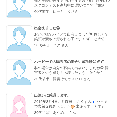
嫁と実際に合うまでのサイメ数「6」 昨年のマ
スクコンテスト参加中に 思いつきで『婚活』
のプロフ検索でヒットした ロム専の女性会
40代前半 ゆーと・K さん
員。 しかも暇つぶしにサイトへ登録したばか
りで、 私の日記の読者登録をされていた方で
した。 フォロワーしていただいている方々を
出会えました😊
全く確認していなかったので 全然気が付いて
ませんでしたが💦 1月末に会って、 2月から交
おかげ様でハピメで出会えました🌟 優しくて
際を始めて、 8月から同棲、 今年の1月26日に
笑顔が素敵で癒される子です！ ずっと大切に
入籍しました。 今時の結婚の7割は、 サイト
していきたいと強く思える子なんです😊 ハピ
30代半ば ハク さん
での出会いなので 特に珍しいことではありま
メは皆様の日記を拝見する事と、自分の日記を
せんけどね。 但し『自力で婚活が出来る人に
やっていくつもりなので、これからもよろしく
限る』 …とか言いつつ、 日記友達の根回しの
おねがいします☺️
おかげなんでしょうが(笑)
ハッピーでの障害者の出会い成功談😊💕💕
私の場合は自分の募集で出会いましたね😊 障
害者という壁をぶっ壊したように女性から プ
ロフィールを見ました。 女性「言語障害って
30代後半 障害持ちヤスヒロ さん
喋れないの？」 私「そうですね。私の募集で
大丈夫ですか？」 女性「大丈夫ですよ。障害
持っても働いているでしょう？」 私「あい、
出逢いに感謝します。
働いていますよ。」 女性「それに喋れないだ
けで身体とか歩けるんだよね？」 私「大丈夫
2019年3月4日。月曜日。 おやすみ
ハピメ
ですよ。身体も歩けますよ。」 というメール
で素敵な彼みぃつけた
出逢って、とても充
やりとりではじまり 1度はメールをしない時が
実しています
先日、初めて日帰りで朝から
30代半ば あやめ。 さん
ありました。 女性がプロフィールをよく見て
ゆっくり色んな所へデートしました
いつも