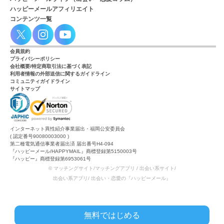
ハッピーメールアフィリエイト
コンテンツ一覧
会員規約
プライバシーポリシー
会社概要/特定商取引法に基づく表記
利用者情報の外部送信に関するガイドライン
コミュニティガイドライン
サイトマップ
インターネット異性紹介事業届出・福岡公安委員会
( 認定番号90080003000 )
第二種電気通信事業者届出済 届出番号H4-094
『ハッピーメール/HAPPYMAIL』商標登録第5150003号
『ハッピー』商標登録第6953061号
© マッチングサイト/マッチングアプリ / 出会い系サイト/
出会い系アプリ/ 出会い・恋愛の『ハッピーメール』
無料ではじめる