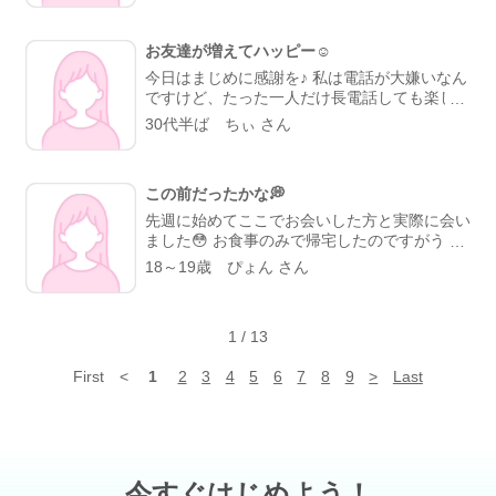
なかったことが原因で私が怒ったですね。 そ
は少しの時間しか、逢えないけれど、半日一緒
れから1週間ぐらいで足跡で見て見られていた
に過ごすことができ幸せな時間でした
彼氏
よ。 私が何となく申し訳ないと気持ちになっ
お友達が増えてハッピー☺️
がK市に用事があるので一緒について行きまし
てメールをした。 その時は映画館で待ってい
た
用事のあとにボウリング2ゲームしました
今日はまじめに感謝を♪ 私は電話が大嫌いなん
て、映画が終わったら会おうとメールをした
なんと、彼氏がすごく上手でびっくりしま
ですけど、たった一人だけ長電話しても楽しい
ら、会いましょうとメールが返信が来たよ。
した
私はというと。 ピンの間をくぐったり
方がいます。それもこちらで知り合った方。
30代半ば ちぃ さん
その時に時間を間違えてしまい、印象を悪くな
久しぶり溝掃除です
だけど97点と100点で
その方となかなか会えなくても、たまーに「今
ったけど女性はそれでも会っていい出会いをし
終わりました
次はストライク出るように鍛
から電話していーい？」と言われるとウキウキ
ました。 でも、会えたのは女性の優しい方・
えて上達を見てほしいと思います
ボウリン
してる自分がいたり。 多分同郷だから落ち着
気遣い・信頼関係できる女性でした！ これは
グしたあとに無料クレーンゲームでサイコロが
この前だったかな💭
くんでしょうね。 会話のキャッチボールが本
出来ないことです。待つとかあえないでしょう
ゾロ目がでたら景品
いきなりゾロ目出て、
当に楽しい。 色々な職業の方とここでお友達
先週に始めてここでお会いした方と実際に会い
ね。だけど、待ってくれた。本当に本気ですご
海の生き物です。
になれたことは本当に幸せです(๑′ᴗ‵๑) あのま
ました😳 お食事のみで帰宅したのですがうー
い方ですよ。 本当に会いたいなと思ったら相
ま家と仕事の往復だけだったらきっと日常の楽
ーーん美味しかった………😋💖 その方とはま
18～19歳 ぴょん さん
手の気持ちを考えることが会える近道だと思う
しみがないままネットゲーム廃人で歳を取って
た会おうと思ってます😳💭 素敵な方でした🙊
😆 思い通りにいかないと他の人に行こうと思
いただろうなあ〜とつくづく思います。 仲良
🎀 最近、 ONEPIECEを1話から見てます₍ᐢ。
う人がいますが、それじゃ、会えないよね。
くして下さってる皆様からは仕事の話や楽しい
•༝•。ᐢ₎ 最近じゃないか…ちょっと前から？です
お互いに、待ってられる人が早く会えるではと
話が出来てすごく勉強になる。 これからもど
1
/
13
ね笑 昨日エースが亡くなってしまう回を見て
思います。 私は障害者だけど、普通の男です
うぞ仲良くしてやってくださいな☺️
幼少期の回想を見て……ボロ泣きです😢笑 幸
よ。 それを差別するのは嫌いかな😊 まぁ、苦
First
<
1
2
3
4
5
6
7
8
9
>
Last
せになれるといいねルフィ〜😭💖💖
手な人もいるでしょうけどね。 いつも日記見
ていただいてありがとうございます。 (b｀
>▽<´)-bイエーイ☆゛ アディオス!!( -`ω-)b💕
今すぐはじめよう！