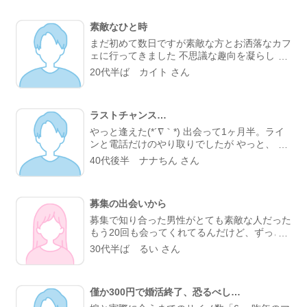
てびっくり。 なんとなく気になるところが一
緒だったので、私的には今までになくメッセー
素敵なひと時
ジが盛り上がり嬉しかったです。 カフェに誘
ってもらい、実際にお会いするととっても話し
まだ初めて数日ですが素敵な方とお洒落なカフ
やすくて、時間があっという間。 少し年上で
ェに行ってきました 不思議な趣向を凝らした
したが、気を使わずに話せる感じが心地よく
カフェで過ごす時間はとてもリラックスできま
20代半ば カイト さん
て、「また会いたいな」と素直に伝えました。
した 真面目な出会いがちゃんとあることが分
彼のちょっと嬉しそうな顔をみたら、思わずド
かったのでこれからもお互い良い出会いを探し
キドキしました。 成功談でいいのか…まだど
たいですね
うなるかはわからないけど、出会えてよかった
ラストチャンス…
と思える人になりました。
やっと逢えた(*´∇｀*) 出会って1ヶ月半。ライ
ンと電話だけのやり取りでしたが やっと、 実
際に会うことが叶った。 お互い会うことは諦
40代後半 ナナちん さん
めていましたが叶った。 諦めないことが大切
と実感した。 理想通りの可愛い、 メガネの似
合う、 タイプの方でした。 ホント、大切にし
募集の出会いから
たいと思った。 また会う約束もできた。 こん
な僕と… ありがとう(*´∇｀*)
募集で知り合った男性がとても素敵な人だった
もう20回も会ってくれてるんだけど、ずっと
変わらず紳士的に癒してくれる。仕事の協力も
30代半ば るい さん
してくれて、精神的にも頼りっぱなし。 こん
な出会いが鬱屈としたイメージの出会い系サイ
トであるなんて思わなかったな…
僅か300円で婚活終了、恐るべし…