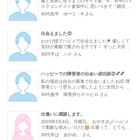
嫁と実際に合うまでのサイメ数「6」 昨年のマ
スクコンテスト参加中に 思いつきで『婚活』
のプロフ検索でヒットした ロム専の女性会
40代前半 ゆーと・K さん
員。 しかも暇つぶしにサイトへ登録したばか
りで、 私の日記の読者登録をされていた方で
した。 フォロワーしていただいている方々を
出会えました😊
全く確認していなかったので 全然気が付いて
ませんでしたが💦 1月末に会って、 2月から交
おかげ様でハピメで出会えました🌟 優しくて
際を始めて、 8月から同棲、 今年の1月26日に
笑顔が素敵で癒される子です！ ずっと大切に
入籍しました。 今時の結婚の7割は、 サイト
していきたいと強く思える子なんです😊 ハピ
30代半ば ハク さん
での出会いなので 特に珍しいことではありま
メは皆様の日記を拝見する事と、自分の日記を
せんけどね。 但し『自力で婚活が出来る人に
やっていくつもりなので、これからもよろしく
限る』 …とか言いつつ、 日記友達の根回しの
おねがいします☺️
おかげなんでしょうが(笑)
ハッピーでの障害者の出会い成功談😊💕💕
私の場合は自分の募集で出会いましたね😊 障
害者という壁をぶっ壊したように女性から プ
ロフィールを見ました。 女性「言語障害って
30代後半 障害持ちヤスヒロ さん
喋れないの？」 私「そうですね。私の募集で
大丈夫ですか？」 女性「大丈夫ですよ。障害
持っても働いているでしょう？」 私「あい、
出逢いに感謝します。
働いていますよ。」 女性「それに喋れないだ
けで身体とか歩けるんだよね？」 私「大丈夫
2019年3月4日。月曜日。 おやすみ
ハピメ
ですよ。身体も歩けますよ。」 というメール
で素敵な彼みぃつけた
出逢って、とても充
やりとりではじまり 1度はメールをしない時が
実しています
先日、初めて日帰りで朝から
30代半ば あやめ。 さん
ありました。 女性がプロフィールをよく見て
ゆっくり色んな所へデートしました
いつも