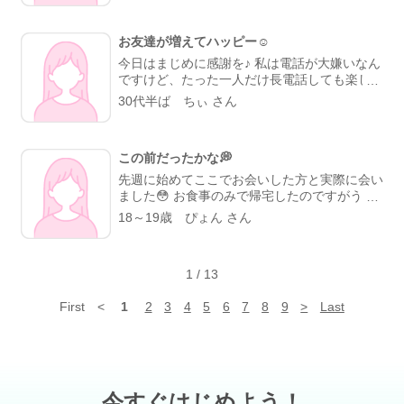
なかったことが原因で私が怒ったですね。 そ
は少しの時間しか、逢えないけれど、半日一緒
れから1週間ぐらいで足跡で見て見られていた
に過ごすことができ幸せな時間でした
彼氏
よ。 私が何となく申し訳ないと気持ちになっ
お友達が増えてハッピー☺️
がK市に用事があるので一緒について行きまし
てメールをした。 その時は映画館で待ってい
た
用事のあとにボウリング2ゲームしました
今日はまじめに感謝を♪ 私は電話が大嫌いなん
て、映画が終わったら会おうとメールをした
なんと、彼氏がすごく上手でびっくりしま
ですけど、たった一人だけ長電話しても楽しい
ら、会いましょうとメールが返信が来たよ。
した
私はというと。 ピンの間をくぐったり
方がいます。それもこちらで知り合った方。
30代半ば ちぃ さん
その時に時間を間違えてしまい、印象を悪くな
久しぶり溝掃除です
だけど97点と100点で
その方となかなか会えなくても、たまーに「今
ったけど女性はそれでも会っていい出会いをし
終わりました
次はストライク出るように鍛
から電話していーい？」と言われるとウキウキ
ました。 でも、会えたのは女性の優しい方・
えて上達を見てほしいと思います
ボウリン
してる自分がいたり。 多分同郷だから落ち着
気遣い・信頼関係できる女性でした！ これは
グしたあとに無料クレーンゲームでサイコロが
この前だったかな💭
くんでしょうね。 会話のキャッチボールが本
出来ないことです。待つとかあえないでしょう
ゾロ目がでたら景品
いきなりゾロ目出て、
当に楽しい。 色々な職業の方とここでお友達
先週に始めてここでお会いした方と実際に会い
ね。だけど、待ってくれた。本当に本気ですご
海の生き物です。
になれたことは本当に幸せです(๑′ᴗ‵๑) あのま
ました😳 お食事のみで帰宅したのですがうー
い方ですよ。 本当に会いたいなと思ったら相
ま家と仕事の往復だけだったらきっと日常の楽
ーーん美味しかった………😋💖 その方とはま
18～19歳 ぴょん さん
手の気持ちを考えることが会える近道だと思う
しみがないままネットゲーム廃人で歳を取って
た会おうと思ってます😳💭 素敵な方でした🙊
😆 思い通りにいかないと他の人に行こうと思
いただろうなあ〜とつくづく思います。 仲良
🎀 最近、 ONEPIECEを1話から見てます₍ᐢ。
う人がいますが、それじゃ、会えないよね。
くして下さってる皆様からは仕事の話や楽しい
•༝•。ᐢ₎ 最近じゃないか…ちょっと前から？です
お互いに、待ってられる人が早く会えるではと
話が出来てすごく勉強になる。 これからもど
1
/
13
ね笑 昨日エースが亡くなってしまう回を見て
思います。 私は障害者だけど、普通の男です
うぞ仲良くしてやってくださいな☺️
幼少期の回想を見て……ボロ泣きです😢笑 幸
よ。 それを差別するのは嫌いかな😊 まぁ、苦
First
<
1
2
3
4
5
6
7
8
9
>
Last
せになれるといいねルフィ〜😭💖💖
手な人もいるでしょうけどね。 いつも日記見
ていただいてありがとうございます。 (b｀
>▽<´)-bイエーイ☆゛ アディオス!!( -`ω-)b💕
今すぐはじめよう！