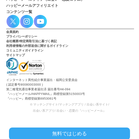
ハッピーメールアフィリエイト
コンテンツ一覧
会員規約
プライバシーポリシー
会社概要/特定商取引法に基づく表記
利用者情報の外部送信に関するガイドライン
コミュニティガイドライン
サイトマップ
インターネット異性紹介事業届出・福岡公安委員会
( 認定番号90080003000 )
第二種電気通信事業者届出済 届出番号H4-094
『ハッピーメール/HAPPYMAIL』商標登録第5150003号
『ハッピー』商標登録第6953061号
© マッチングサイト/マッチングアプリ / 出会い系サイト/
出会い系アプリ/ 出会い・恋愛の『ハッピーメール』
無料ではじめる