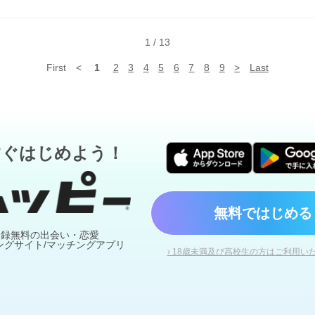
幸せになれるといいねルフィ〜😭💖💖
1
/
13
First
<
1
2
3
4
5
6
7
8
9
>
Last
すぐはじめよう！
無料ではじめる
登録無料の出会い・恋愛
ングサイト/マッチングアプリ
› 18歳未満及び高校生の方はご利用い