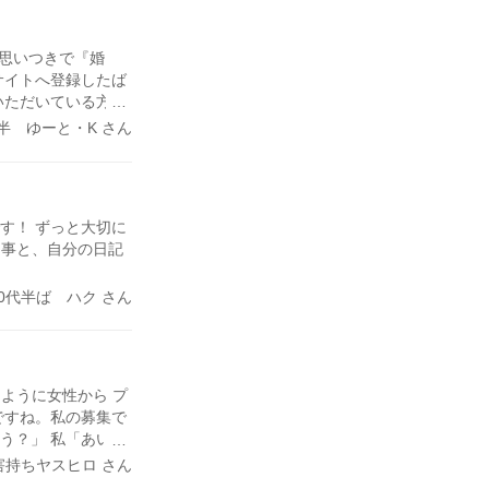
 思いつきで『婚
サイトへ登録したば
いただいている方々
に会って、 2月か
前半 ゆーと・K さん
時の結婚の7割は、
『自力で婚活が出来
が(笑)
す！ ずっと大切に
る事と、自分の日記
30代半ば ハク さん
ように女性から プ
ですね。私の募集で
う？」 私「あい、
ね？」 私「大丈夫
害持ちヤスヒロ さん
はメールをしない時