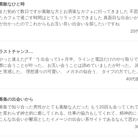
みたら、思わずドキドキしました。 成功談でいいのか…まだどうなる
素敵なひと時
ど、出会えてよかったと思える人になりました。
まだ初めて数日ですが素敵な方とお洒落なカフェに行ってきました 不
たカフェで過ごす時間はとてもリラックスできました 真面目な出会い
が分かったのでこれからもお互い良い出会いを探したいですね
20
ラストチャンス…
やっと逢えた(*´∇｀*) 出会って1ヶ月半。ラインと電話だけのやり取りで
際に会うことが叶った。 お互い会うことは諦めていましたが叶った。 
と実感した。 理想通りの可愛い、 メガネの似合う、 タイプの方でした
したいと思った。 また会う約束もできた。 こんな僕と… ありがとう(*´∇
40代
募集の出会いから
募集で知り合った男性がとても素敵な人だった もう20回も会ってくれ
と変わらず紳士的に癒してくれる。仕事の協力もしてくれて、精神的に
こんな出会いが鬱屈としたイメージの出会い系サイトであるなんて思わ