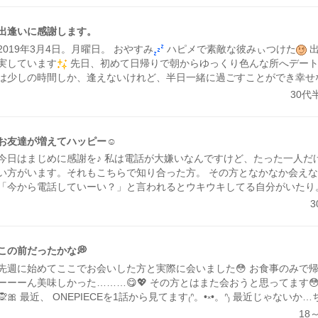
がありました。 女性がプロフィールをよく見てなかったことが原因で
それから1週間ぐらいで足跡で見て見られていたよ。 私が何となく申し
出逢いに感謝します。
ってメールをした。 その時は映画館で待っていて、映画が終わったら
2019年3月4日。月曜日。 おやすみ
ハピメで素敵な彼みぃつけた
出
たら、会いましょうとメールが返信が来たよ。 その時に時間を間違え
実しています
先日、初めて日帰りで朝からゆっくり色んな所へデー
くなったけど女性はそれでも会っていい出会いをしました。 でも、会
は少しの時間しか、逢えないけれど、半日一緒に過ごすことができ幸せ
い方・気遣い・信頼関係できる女性でした！ これは出来ないことです
氏がK市に用事があるので一緒について行きました
用事のあとにボウ
30代
でしょうね。だけど、待ってくれた。本当に本気ですごい方ですよ。 
した
なんと、彼氏がすごく上手でびっくりしました
私はというと。
思ったら相手の気持ちを考えることが会える近道だと思う😆 思い通り
ったり久しぶり溝掃除です
だけど97点と100点で終わりました
次
に行こうと思う人がいますが、それじゃ、会えないよね。 お互いに、
うに鍛えて上達を見てほしいと思います
ボウリングしたあとに無料ク
く会えるではと思います。 私は障害者だけど、普通の男ですよ。 それ
お友達が増えてハッピー☺️
イコロがゾロ目がでたら景品
いきなりゾロ目出て、海の生き物です
かな😊 まぁ、苦手な人もいるでしょうけどね。 いつも日記見ていただ
今日はまじめに感謝を♪ 私は電話が大嫌いなんですけど、たった一人だ
います。 (b｀>▽<´)-bイエーイ☆゛ アディオス!!( -`ω-)b💕
い方がいます。それもこちらで知り合った方。 その方となかなか会え
「今から電話していーい？」と言われるとウキウキしてる自分がいたり
落ち着くんでしょうね。 会話のキャッチボールが本当に楽しい。 色々
お友達になれたことは本当に幸せです(๑′ᴗ‵๑) あのまま家と仕事の往
日常の楽しみがないままネットゲーム廃人で歳を取っていただろうなあ
ます。 仲良くして下さってる皆様からは仕事の話や楽しい話が出来て
この前だったかな💭
これからもどうぞ仲良くしてやってくださいな☺️
先週に始めてここでお会いした方と実際に会いました😳 お食事のみで
ーーーん美味しかった………😋💖 その方とはまた会おうと思ってます😳
🙊🎀 最近、 ONEPIECEを1話から見てます₍ᐢ。•༝•。ᐢ₎ 最近じゃな
すね笑 昨日エースが亡くなってしまう回を見て幼少期の回想を見て……
18