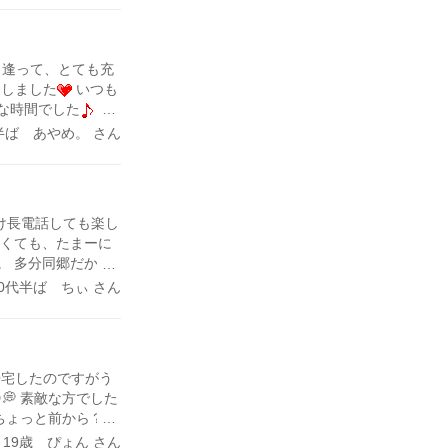
私が怒ったですね。
訳ないと気持ちにな
会おうとメールをし
逢って、とても充
てしまい、印象を悪
トしました
いつも
えたのは女性の優し
な時間でした
彼
。待つとかあえない
リング2ゲームしま
半ば あやめ。 さん
本当に会いたいなと
 ピンの間をくぐ
にいかないと他の人
はストライク出るよ
待ってられる人が早
レーンゲームでサ
を差別するのは嫌い
。
いてありがとうござ
け長電話しても楽し
なくても、たまーに
。 多分同郷だから
な職業の方とここで
30代半ば ちぃ さん
復だけだったらきっと
〜とつくづく思い
すごく勉強になる。
帰宅したのですがう
💭 素敵な方でした
いか…ちょっと前から？で
ボロ泣きです😢笑
～19歳 ぴょん さん