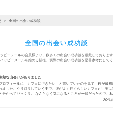
P
>
全国の出会い成功談
全国の
出会い成功談
ッピーメールの会員様より、
数多くの出会い成功談を頂戴しております
ハッピーメールを始める皆様、
実際の出会い成功談を是非参考にしてく
素敵な出会いがありました
プロフィールに「カフェに行きたい」と書いていたのを見て、彼が最初
れました。やり取りしていく中で、彼がよく行くらしいカフェが、実は
と分かってびっくり。 なんとなく気になるところが一緒だったので、
くメッセージが盛り上がり嬉しかったです。 カフェに誘ってもらい、
20代
とっても話しやすくて、時間があっという間。 少し年上でしたが、気
じが心地よくて、「また会いたいな」と素直に伝えました。彼のちょっ