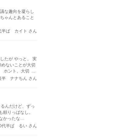
かはわからないけ
思議な趣向を凝らし
がちゃんとあること
代半ば カイト さん
したが やっと、 実
諦めないことが大切
。 ホント、大切に
｀*)
後半 ナナちん さん
てるんだけど、ずっ
も頼りっぱなし。
なかったな…
30代半ば るい さん