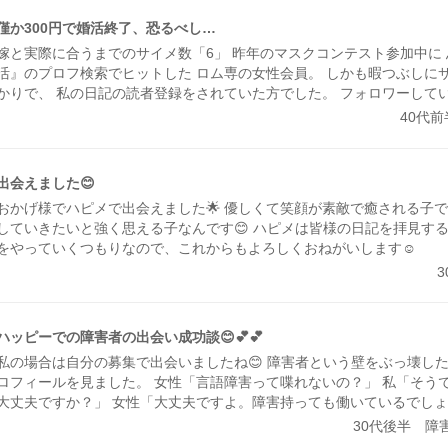
僅か300円で婚活終了、恐るべし…
嫁と実際に合うまでのサイメ数「6」 昨年のマスクコンテスト参加中に
活』のプロフ検索でヒットした ロム専の女性会員。 しかも暇つぶしに
かりで、 私の日記の読者登録をされていた方でした。 フォロワーして
を 全く確認していなかったので 全然気が付いてませんでしたが💦 1月末
40代
ら交際を始めて、 8月から同棲、 今年の1月26日に入籍しました。 今
サイトでの出会いなので 特に珍しいことではありませんけどね。 但し
る人に限る』 …とか言いつつ、 日記友達の根回しのおかげなんでしょう
出会えました😊
おかげ様でハピメで出会えました🌟 優しくて笑顔が素敵で癒される子で
していきたいと強く思える子なんです😊 ハピメは皆様の日記を拝見す
をやっていくつもりなので、これからもよろしくおねがいします☺️
ハッピーでの障害者の出会い成功談😊💕💕
私の場合は自分の募集で出会いましたね😊 障害者という壁をぶっ壊した
ロフィールを見ました。 女性「言語障害って喋れないの？」 私「そう
大丈夫ですか？」 女性「大丈夫ですよ。障害持っても働いているでしょ
働いていますよ。」 女性「それに喋れないだけで身体とか歩けるんだよ
30代後半 障
ですよ。身体も歩けますよ。」 というメールやりとりではじまり 1度