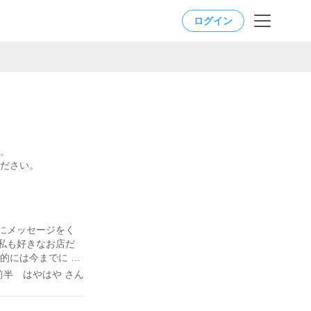
ログイン
。
ださい。
にメッセージをく
私も好きなお店だ
私的には今までにな
実際にお会いすると
前半 はやはや さん
を使わずに話せる感
と嬉しそうな顔を