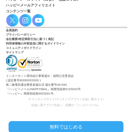
ハッピーメールアフィリエイト
コンテンツ一覧
会員規約
プライバシーポリシー
会社概要/特定商取引法に基づく表記
利用者情報の外部送信に関するガイドライン
コミュニティガイドライン
サイトマップ
インターネット異性紹介事業届出・福岡公安委員会
( 認定番号90080003000 )
第二種電気通信事業者届出済 届出番号H4-094
『ハッピーメール/HAPPYMAIL』商標登録第5150003号
『ハッピー』商標登録第6953061号
© マッチングサイト/マッチングアプリ / 出会い系サイト/
出会い系アプリ/ 出会い・恋愛の『ハッピーメール』
無料ではじめる