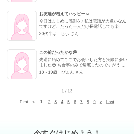
なかったことが原因で私が怒ったですね。 そ
は少しの時間しか、逢えないけれど、半日一緒
れから1週間ぐらいで足跡で見て見られていた
に過ごすことができ幸せな時間でした
彼氏
よ。 私が何となく申し訳ないと気持ちになっ
お友達が増えてハッピー☺️
がK市に用事があるので一緒について行きまし
てメールをした。 その時は映画館で待ってい
た
用事のあとにボウリング2ゲームしました
今日はまじめに感謝を♪ 私は電話が大嫌いなん
て、映画が終わったら会おうとメールをした
なんと、彼氏がすごく上手でびっくりしま
ですけど、たった一人だけ長電話しても楽しい
ら、会いましょうとメールが返信が来たよ。
した
私はというと。 ピンの間をくぐったり
方がいます。それもこちらで知り合った方。
30代半ば ちぃ さん
その時に時間を間違えてしまい、印象を悪くな
久しぶり溝掃除です
だけど97点と100点で
その方となかなか会えなくても、たまーに「今
ったけど女性はそれでも会っていい出会いをし
終わりました
次はストライク出るように鍛
から電話していーい？」と言われるとウキウキ
ました。 でも、会えたのは女性の優しい方・
えて上達を見てほしいと思います
ボウリン
してる自分がいたり。 多分同郷だから落ち着
気遣い・信頼関係できる女性でした！ これは
グしたあとに無料クレーンゲームでサイコロが
この前だったかな💭
くんでしょうね。 会話のキャッチボールが本
出来ないことです。待つとかあえないでしょう
ゾロ目がでたら景品
いきなりゾロ目出て、
当に楽しい。 色々な職業の方とここでお友達
先週に始めてここでお会いした方と実際に会い
ね。だけど、待ってくれた。本当に本気ですご
海の生き物です。
になれたことは本当に幸せです(๑′ᴗ‵๑) あのま
ました😳 お食事のみで帰宅したのですがうー
い方ですよ。 本当に会いたいなと思ったら相
ま家と仕事の往復だけだったらきっと日常の楽
ーーん美味しかった………😋💖 その方とはま
18～19歳 ぴょん さん
手の気持ちを考えることが会える近道だと思う
しみがないままネットゲーム廃人で歳を取って
た会おうと思ってます😳💭 素敵な方でした🙊
😆 思い通りにいかないと他の人に行こうと思
いただろうなあ〜とつくづく思います。 仲良
🎀 最近、 ONEPIECEを1話から見てます₍ᐢ。
う人がいますが、それじゃ、会えないよね。
くして下さってる皆様からは仕事の話や楽しい
•༝•。ᐢ₎ 最近じゃないか…ちょっと前から？です
お互いに、待ってられる人が早く会えるではと
話が出来てすごく勉強になる。 これからもど
1
/
13
ね笑 昨日エースが亡くなってしまう回を見て
思います。 私は障害者だけど、普通の男です
うぞ仲良くしてやってくださいな☺️
幼少期の回想を見て……ボロ泣きです😢笑 幸
よ。 それを差別するのは嫌いかな😊 まぁ、苦
First
<
1
2
3
4
5
6
7
8
9
>
Last
せになれるといいねルフィ〜😭💖💖
手な人もいるでしょうけどね。 いつも日記見
ていただいてありがとうございます。 (b｀
>▽<´)-bイエーイ☆゛ アディオス!!( -`ω-)b💕
今すぐはじめよう！