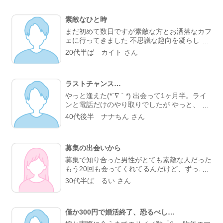
てびっくり。 なんとなく気になるところが一
緒だったので、私的には今までになくメッセー
素敵なひと時
ジが盛り上がり嬉しかったです。 カフェに誘
ってもらい、実際にお会いするととっても話し
まだ初めて数日ですが素敵な方とお洒落なカフ
やすくて、時間があっという間。 少し年上で
ェに行ってきました 不思議な趣向を凝らした
したが、気を使わずに話せる感じが心地よく
カフェで過ごす時間はとてもリラックスできま
20代半ば カイト さん
て、「また会いたいな」と素直に伝えました。
した 真面目な出会いがちゃんとあることが分
彼のちょっと嬉しそうな顔をみたら、思わずド
かったのでこれからもお互い良い出会いを探し
キドキしました。 成功談でいいのか…まだど
たいですね
うなるかはわからないけど、出会えてよかった
ラストチャンス…
と思える人になりました。
やっと逢えた(*´∇｀*) 出会って1ヶ月半。ライ
ンと電話だけのやり取りでしたが やっと、 実
際に会うことが叶った。 お互い会うことは諦
40代後半 ナナちん さん
めていましたが叶った。 諦めないことが大切
と実感した。 理想通りの可愛い、 メガネの似
合う、 タイプの方でした。 ホント、大切にし
募集の出会いから
たいと思った。 また会う約束もできた。 こん
な僕と… ありがとう(*´∇｀*)
募集で知り合った男性がとても素敵な人だった
もう20回も会ってくれてるんだけど、ずっと
変わらず紳士的に癒してくれる。仕事の協力も
30代半ば るい さん
してくれて、精神的にも頼りっぱなし。 こん
な出会いが鬱屈としたイメージの出会い系サイ
トであるなんて思わなかったな…
僅か300円で婚活終了、恐るべし…