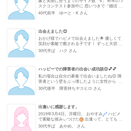
嫁と実際に合うまでのサイメ数「6」 昨年のマ
スクコンテスト参加中に 思いつきで『婚活』
のプロフ検索でヒットした ロム専の女性会
40代前半 ゆーと・K さん
員。 しかも暇つぶしにサイトへ登録したばか
りで、 私の日記の読者登録をされていた方で
した。 フォロワーしていただいている方々を
出会えました😊
全く確認していなかったので 全然気が付いて
ませんでしたが💦 1月末に会って、 2月から交
おかげ様でハピメで出会えました🌟 優しくて
際を始めて、 8月から同棲、 今年の1月26日に
笑顔が素敵で癒される子です！ ずっと大切に
入籍しました。 今時の結婚の7割は、 サイト
していきたいと強く思える子なんです😊 ハピ
30代半ば ハク さん
での出会いなので 特に珍しいことではありま
メは皆様の日記を拝見する事と、自分の日記を
せんけどね。 但し『自力で婚活が出来る人に
やっていくつもりなので、これからもよろしく
限る』 …とか言いつつ、 日記友達の根回しの
おねがいします☺️
おかげなんでしょうが(笑)
ハッピーでの障害者の出会い成功談😊💕💕
私の場合は自分の募集で出会いましたね😊 障
害者という壁をぶっ壊したように女性から プ
ロフィールを見ました。 女性「言語障害って
30代後半 障害持ちヤスヒロ さん
喋れないの？」 私「そうですね。私の募集で
大丈夫ですか？」 女性「大丈夫ですよ。障害
持っても働いているでしょう？」 私「あい、
出逢いに感謝します。
働いていますよ。」 女性「それに喋れないだ
けで身体とか歩けるんだよね？」 私「大丈夫
2019年3月4日。月曜日。 おやすみ
ハピメ
ですよ。身体も歩けますよ。」 というメール
で素敵な彼みぃつけた
出逢って、とても充
やりとりではじまり 1度はメールをしない時が
実しています
先日、初めて日帰りで朝から
30代半ば あやめ。 さん
ありました。 女性がプロフィールをよく見て
ゆっくり色んな所へデートしました
いつも