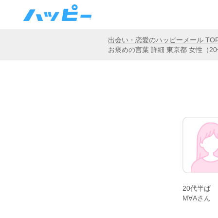
出会い・恋愛のハッピーメール TO
お褒めの言葉 詳細 東京都 女性（
20代半ば
M∀Aさん