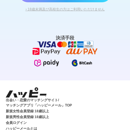
› 18歳未満及び高校生の方はご利用いただけません
決済手段
出会い・恋愛のマッチングサイト/
マッチングアプリ「ハッピーメール」TOP
新規女性会員登録 18歳以上
新規男性会員登録 18歳以上
会員ログイン
ハッピーメールとは