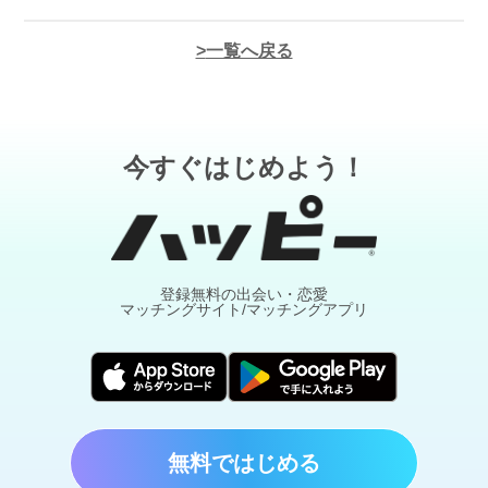
一覧へ戻る
今すぐはじめよう！
登録無料の出会い・恋愛
マッチングサイト/マッチングアプリ
無料ではじめる