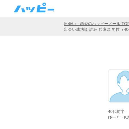
出会い・恋愛のハッピーメール TO
出会い成功談 詳細 兵庫県 男性（
40代前半
ゆーと・K