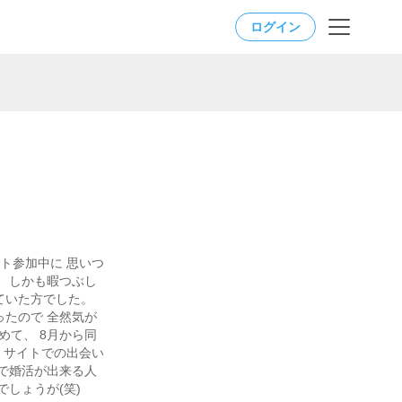
ログイン
ト参加中に 思いつ
。 しかも暇つぶし
ていた方でした。
ったので 全然気が
めて、 8月から同
、 サイトでの出会い
力で婚活が出来る人
しょうが(笑)