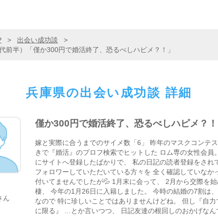
P
>
出会い成功談
>
40代前半）「僅か300円で婚活終了、恐るべしハピメ？！」
兵庫県の
出会い成功談 詳細
僅か300円で婚活終了、恐るべしハピメ？！
嫁と実際に合うまでのサイメ数「6」 昨年のマスクコンテス
きで『婚活』のプロフ検索でヒットした ロム専の女性会員
にサイトへ登録したばかりで、 私の日記の読者登録をされ
フォロワーしていただいている方々を 全く確認していなか
付いてませんでしたが💦 1月末に会って、 2月から交際を始
棲、 今年の1月26日に入籍しました。 今時の結婚の7割は
さん
なので 特に珍しいことではありませんけどね。 但し『自
に限る』 …とか言いつつ、 日記友達の根回しのおかげなんで