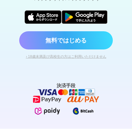
無料ではじめる
› 18歳未満及び高校生の方はご利用いただけません
決済手段