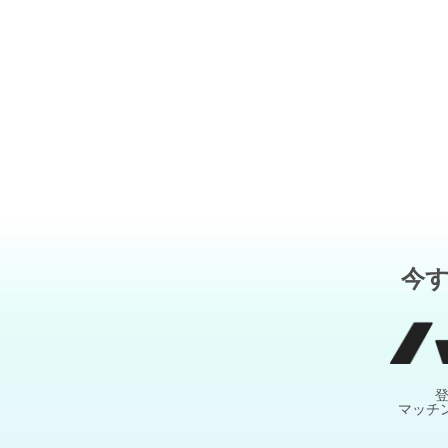
今
マッチ