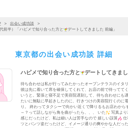
P
>
出会い成功談
>
30代前半）「ハピメで知り合った方と
デートしてきました 前編」
東京都の
出会い成功談 詳細
ハピメで知り合った方と
デートしてきまし
待ち合わせは私が行ってみたかったオープンテラスのイタ
彼は先に着いて席を確保してくれて、お店の前で待っててく
いうと。緊張と寝不足で美容院遅刻して、待ち合わせにも
たいに無駄に早起きしたのに、行きつけの美容院行くのに
り。 終わってタクシーで向かい近くで降りるもお店わから
～？って話しながら角を曲がったら、、、 いた
写真より
感じだったけど、私は細い人は苦手なので 嬉しい誤算
仕
ツとパンツ姿だったけど、イメージ通りの爽やかな人だった