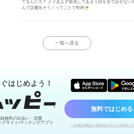
てるんだろ？ とりあえず緊張してあまり顔を見て話せない
んで誤魔化そう！ってことで乾杯
一覧へ戻る
すぐはじめよう！
無料ではじめる
登録無料の出会い・恋愛
ングサイト/マッチングアプリ
› 18歳未満及び高校生の方はご利用い