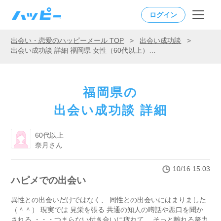
ログイン
出会い・恋愛のハッピーメール TOP
>
出会い成功談
>
出会い成功談 詳細 福岡県 女性（60代以上）「ハピメでの出会い」
福岡県の
出会い成功談 詳細
60代以上
奈月さん
10/16 15:03
ハピメでの出会い
異性との出会いだけではなく、 同性との出会いにはまりました
（＾＾） 現実では 見栄を張る 共通の知人の噂話や悪口を聞か
される ・・・つまらない付き合いに疲れて、 そっと離れる努力