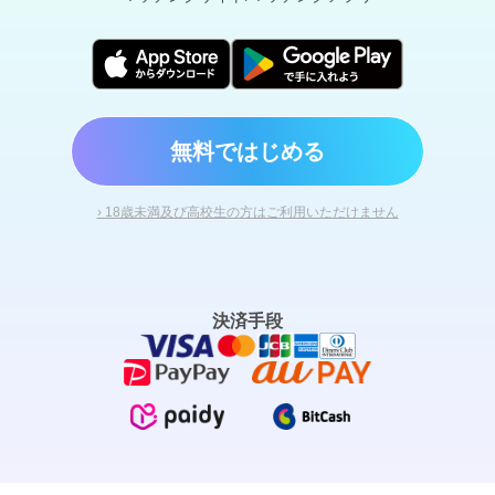
無料ではじめる
› 18歳未満及び高校生の方はご利用いただけません
決済手段