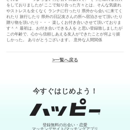
をしておりましたが ここで知り合った方々とは、そんな気疲れ
やストレスも全くなく ランチに行ったり 県外から会いに来てく
れたり 旅行したり 県外の日記友さんの所へ宿泊させて頂いたり
贈り物を頂いたり・・・ 楽しくお付き合いさせて頂いておりま
す＾＾ 最初は、お付き合いできる人を と思い登録致しましたが
この年齢で、心から信頼しあえる友人ができたことが何より嬉
しかった。 ありがとうございます。 意外な人間関係
一覧へ戻る
今すぐはじめよう！
登録無料の出会い・恋愛
マッチングサイト/マッチングアプリ