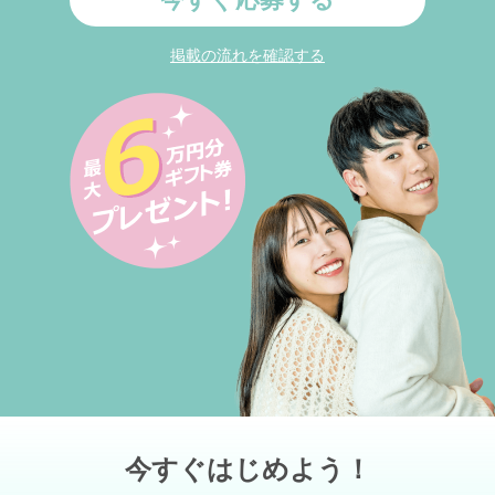
掲載の流れを確認する
今すぐはじめよう！