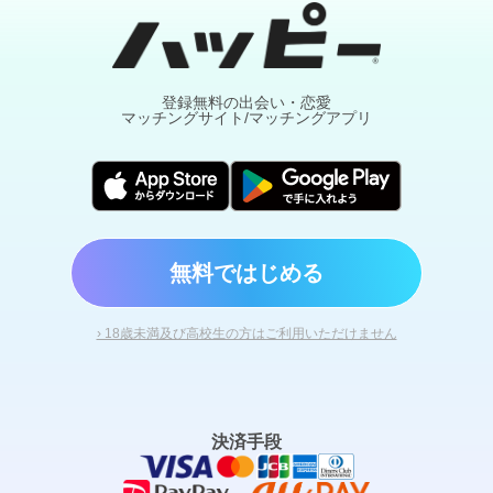
登録無料の出会い・恋愛
マッチングサイト/マッチングアプリ
無料ではじめる
› 18歳未満及び高校生の方はご利用いただけません
決済手段