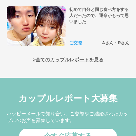
初めて自分と同じ食べ方をする
人だったので、運命かもって思
いました
ご交際
Aさん・Rさん
全てのカップルレポートを見る
カップルレポート大募集
ハッピーメールで知り合い、ご交際やご結婚されたカッ
プルのお声を募集しています。
今すぐ応募する