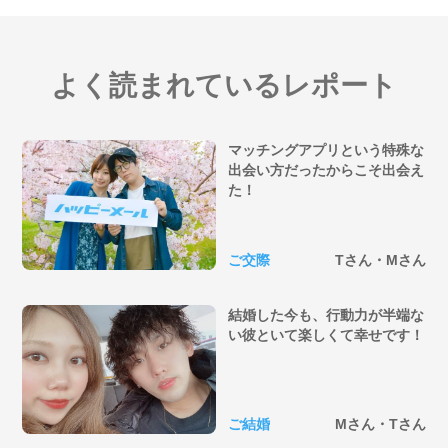
よく読まれているレポート
マッチングアプリという特殊な
出会い方だったからこそ出会え
た！
ご交際
Tさん・Mさん
結婚した今も、行動力が半端な
い彼といて楽しくて幸せです！
ご結婚
Mさん・Tさん