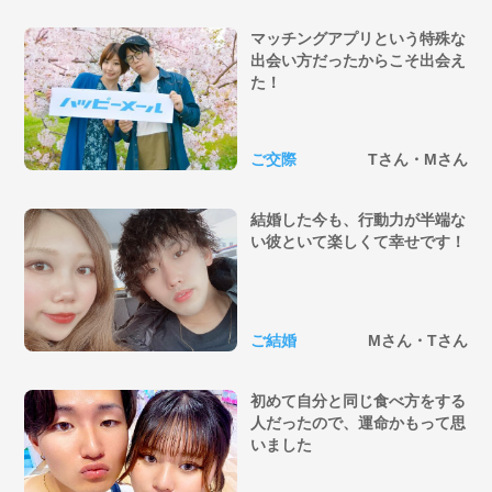
マッチングアプリという特殊な
出会い方だったからこそ出会え
た！
ご交際
Tさん・Mさん
結婚した今も、行動力が半端な
い彼といて楽しくて幸せです！
ご結婚
Mさん・Tさん
初めて自分と同じ食べ方をする
人だったので、運命かもって思
いました