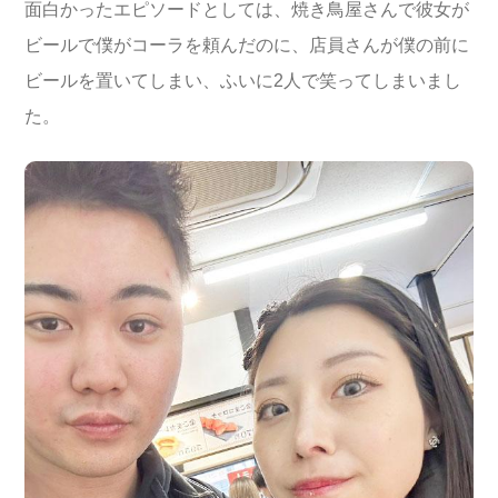
面白かったエピソードとしては、焼き鳥屋さんで彼女が
ビールで僕がコーラを頼んだのに、店員さんが僕の前に
ビールを置いてしまい、ふいに2人で笑ってしまいまし
た。