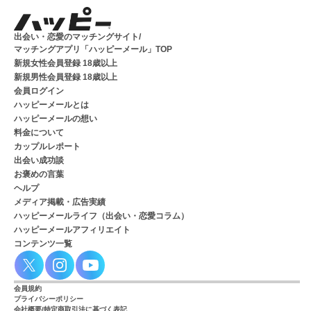
出会い・恋愛のマッチングサイト/
マッチングアプリ「ハッピーメール」TOP
新規女性会員登録 18歳以上
新規男性会員登録 18歳以上
会員ログイン
ハッピーメールとは
ハッピーメールの想い
料金について
カップルレポート
出会い成功談
お褒めの言葉
ヘルプ
メディア掲載・広告実績
ハッピーメールライフ（出会い・恋愛コラム）
ハッピーメールアフィリエイト
コンテンツ一覧
会員規約
プライバシーポリシー
会社概要/特定商取引法に基づく表記