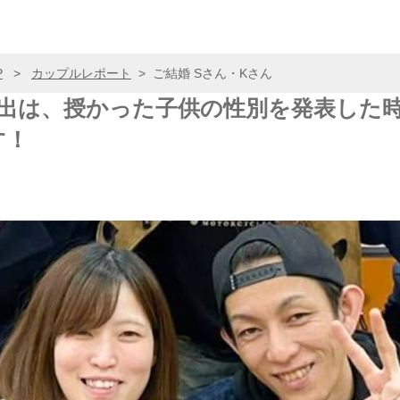
P
>
カップルレポート
>
ご結婚 Sさん・Kさん
い出は、授かった子供の性別を発表した
す！