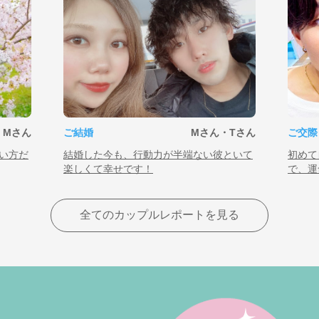
・Mさん
ご結婚
Mさん・Tさん
ご交際
い方だ
結婚した今も、行動力が半端ない彼といて
初めて
楽しくて幸せです！
で、運
全てのカップルレポートを見る