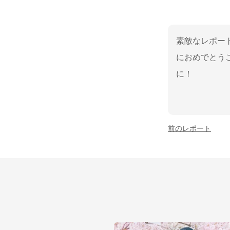
素敵なレポー
におめでとう
に！
前のレポート