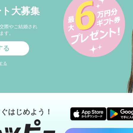
ート大募集
交際やご結婚され
ます。
する
する
すぐはじめよう！