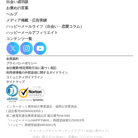
出会い成功談
お褒めの言葉
ヘルプ
メディア掲載・広告実績
ハッピーメールライフ（出会い・恋愛コラム）
ハッピーメールアフィリエイト
コンテンツ一覧
会員規約
プライバシーポリシー
会社概要/特定商取引法に基づく表記
利用者情報の外部送信に関するガイドライン
コミュニティガイドライン
サイトマップ
インターネット異性紹介事業届出・福岡公安委員会
( 認定番号90080003000 )
第二種電気通信事業者届出済 届出番号H4-094
『ハッピーメール/HAPPYMAIL』商標登録第5150003号
『ハッピー』商標登録第6953061号
© マッチングサイト/マッチングアプリ / 出会い系サイト/
出会い系アプリ/ 出会い・恋愛の『ハッピーメール』