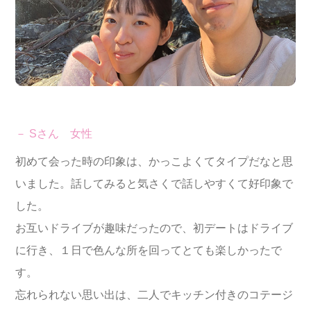
－ Sさん 女性
初めて会った時の印象は、かっこよくてタイプだなと思
いました。話してみると気さくで話しやすくて好印象で
した。
お互いドライブが趣味だったので、初デートはドライブ
に行き、１日で色んな所を回ってとても楽しかったで
す。
忘れられない思い出は、二人でキッチン付きのコテージ