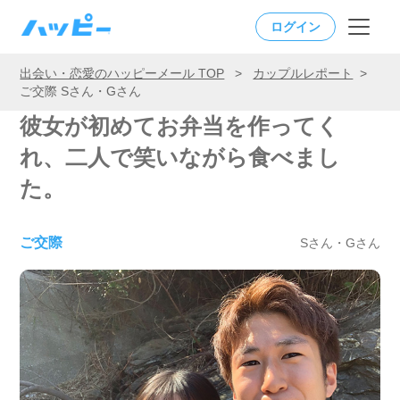
ログイン
出会い・恋愛のハッピーメール TOP
>
カップルレポート
>
ご交際 Sさん・Gさん
彼女が初めてお弁当を作ってく
れ、二人で笑いながら食べまし
た。
ご交際
Sさん・Gさん