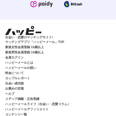
出会い・恋愛のマッチングサイト/
マッチングアプリ「ハッピーメール」TOP
新規女性会員登録 18歳以上
新規男性会員登録 18歳以上
会員ログイン
ハッピーメールとは
ハッピーメールの想い
料金について
カップルレポート
出会い成功談
お褒めの言葉
ヘルプ
メディア掲載・広告実績
ハッピーメールライフ（出会い・恋愛コラム）
ハッピーメールアフィリエイト
コンテンツ一覧