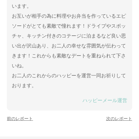
います。
お互いが相手の為に料理やお弁当を作っているエピ
ソードがとても素敵で憧れます！ドライブやスポッ
チャ、キッチン付きのコテージに泊まるなど良い思
い出が沢山あり、お二人の幸せな雰囲気が伝わって
きます！これからも素敵なデートを重ねられて下さ
いね。
お二人のこれからのハッピーを運営一同お祈りして
おります。
ハッピーメール運営
前のレポート
次のレポート