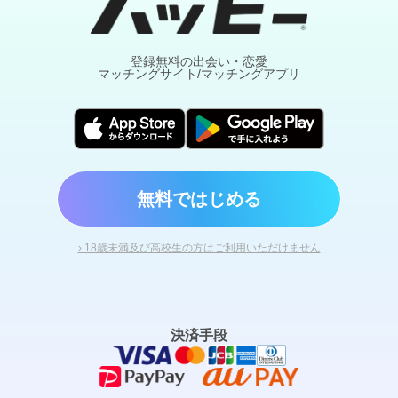
登録無料の出会い・恋愛
マッチングサイト/マッチングアプリ
無料ではじめる
› 18歳未満及び高校生の方はご利用いただけません
決済手段