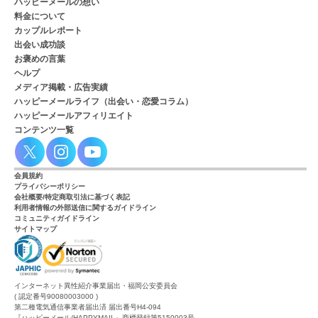
ハッピーメールの想い
料金について
カップルレポート
出会い成功談
お褒めの言葉
ヘルプ
メディア掲載・広告実績
ハッピーメールライフ（出会い・恋愛コラム）
ハッピーメールアフィリエイト
コンテンツ一覧
会員規約
プライバシーポリシー
会社概要/特定商取引法に基づく表記
利用者情報の外部送信に関するガイドライン
コミュニティガイドライン
サイトマップ
インターネット異性紹介事業届出・福岡公安委員会
( 認定番号90080003000 )
第二種電気通信事業者届出済 届出番号H4-094
『ハッピーメール/HAPPYMAIL』商標登録第5150003号