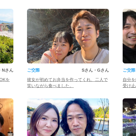
・Nさん
ご交際
Sさん・Gさん
ご交際
OKを
彼女が初めてお弁当を作ってくれ、二人で
自分を
笑いながら食べました。
受け止