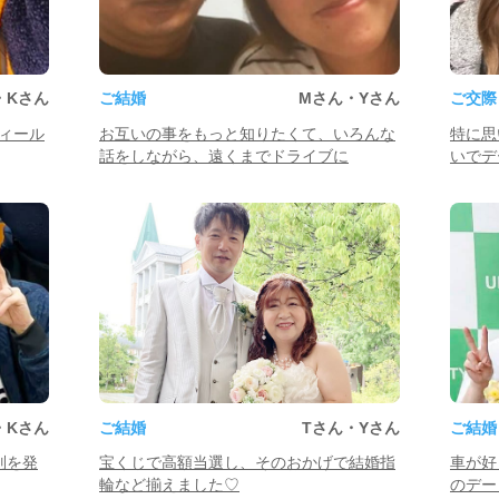
・Kさん
ご結婚
Mさん・Yさん
ご交際
ィール
お互いの事をもっと知りたくて、いろんな
特に思
話をしながら、遠くまでドライブに
いでデ
・Kさん
ご結婚
Tさん・Yさん
ご結婚
別を発
宝くじで高額当選し、そのおかげで結婚指
車が好
輪など揃えました♡
のデー