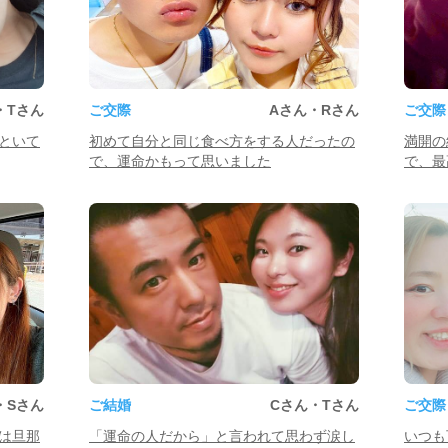
・Tさん
ご交際
Aさん・Rさん
ご交際
といて
初めて自分と同じ食べ方をする人だったの
満開の
で、運命かもって思いました
で、最
・Sさん
ご結婚
Cさん・Tさん
ご交際
は旦那
「運命の人だから」と言われて思わず涙し
いつも