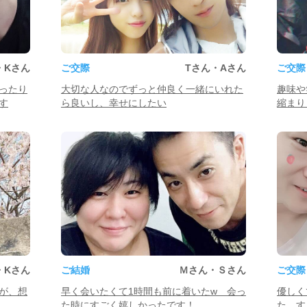
・Kさん
ご交際
Tさん・Aさん
ご交際
ったり
大切な人なのでずっと仲良く一緒にいれた
趣味や
す
ら良いし、幸せにしたい
縮まり
・Kさん
ご結婚
Ｍさん・Ｓさん
ご交際
が、想
早く会いたくて1時間も前に着いたw 会っ
優しく
た時にすごく嬉しかったです！
た。す