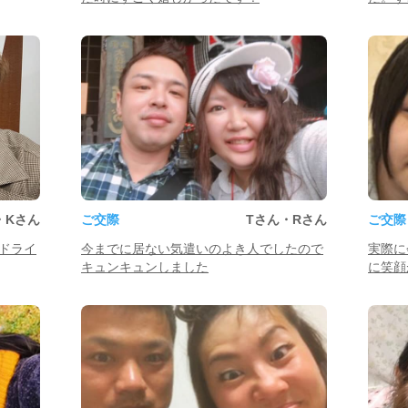
・Kさん
ご交際
Tさん・Rさん
ご交際
ドライ
今までに居ない気遣いのよき人でしたので
実際に
キュンキュンしました
に笑顔