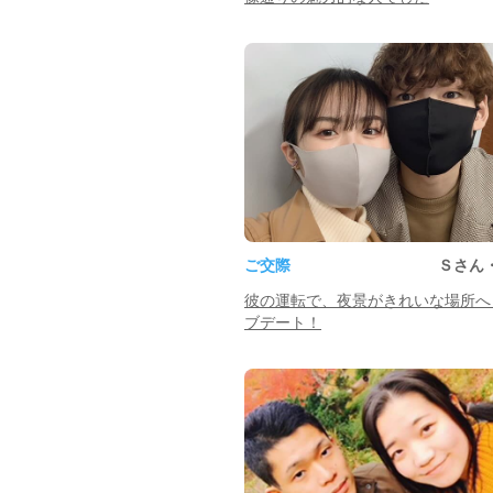
ご交際
Ｓさん
彼の運転で、夜景がきれいな場所へ
ブデート！