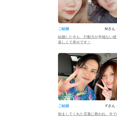
ご結婚
Mさん
結婚した今も、行動力が半端ない彼
楽しくて幸せです！
ご結婚
Fさん
励ましてくれた言葉に救われ、今で