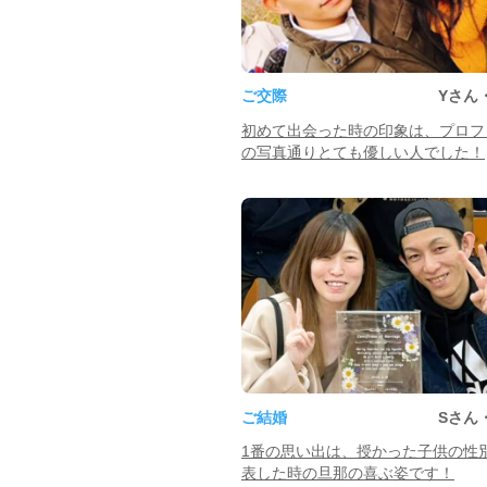
ご交際
Yさん
初めて出会った時の印象は、プロフ
の写真通りとても優しい人でした！
ご結婚
Sさん
1番の思い出は、授かった子供の性
表した時の旦那の喜ぶ姿です！