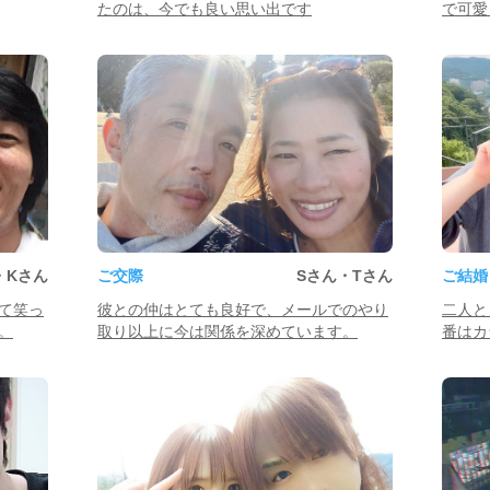
たのは、今でも良い思い出です
で可愛
・Kさん
ご交際
Sさん・Tさん
ご結婚
て笑っ
彼との仲はとても良好で、メールでのやり
二人と
。
取り以上に今は関係を深めています。
番はカ