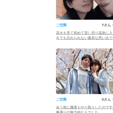
ご交際
Yさん
花火を見て初めて貸し切り温泉に入
今でも忘れられない最高な思い出で
ご交際
Sさん
会う前に幾度もやり取りしたのです
像通りの魅力的な人でした