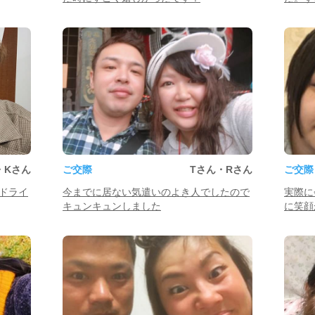
・Kさん
ご交際
Tさん・Rさん
ご交際
ドライ
今までに居ない気遣いのよき人でしたので
実際に
キュンキュンしました
に笑顔