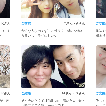
・Kさん
ご交際
Tさん・Aさん
ご交際
ったり
大切な人なのでずっと仲良く一緒にいれた
趣味や
す
ら良いし、幸せにしたい
縮まり
・Kさん
ご結婚
Ｍさん・Ｓさん
ご交際
が、想
早く会いたくて1時間も前に着いたw 会っ
優しく
た時にすごく嬉しかったです！
た。す