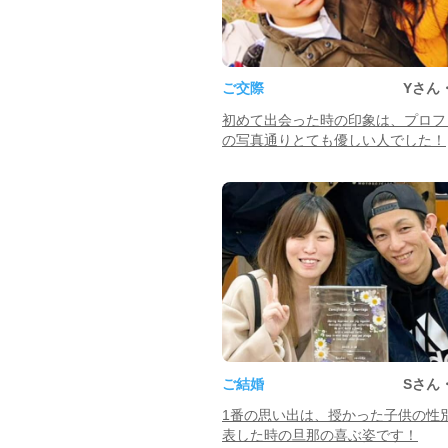
ご交際
Yさん
初めて出会った時の印象は、プロフ
の写真通りとても優しい人でした！
ご結婚
Sさん
1番の思い出は、授かった子供の性
表した時の旦那の喜ぶ姿です！