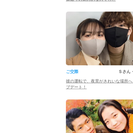
ご交際
Ｓさん
彼の運転で、夜景がきれいな場所へ
ブデート！