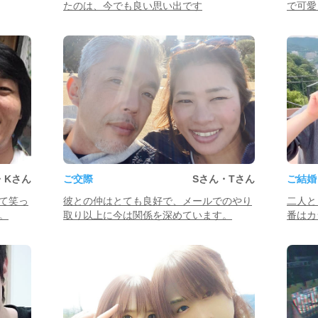
たのは、今でも良い思い出です
で可愛
・Kさん
ご交際
Sさん・Tさん
ご結婚
て笑っ
彼との仲はとても良好で、メールでのやり
二人と
。
取り以上に今は関係を深めています。
番はカ