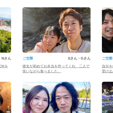
・Nさん
ご交際
Sさん・Gさん
ご交際
OKを
彼女が初めてお弁当を作ってくれ、二人で
自分を
笑いながら食べました。
受け止