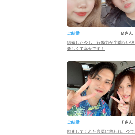
ご結婚
Mさん
結婚した今も、行動力が半端ない彼
楽しくて幸せです！
ご結婚
Fさん
励ましてくれた言葉に救われ、今で