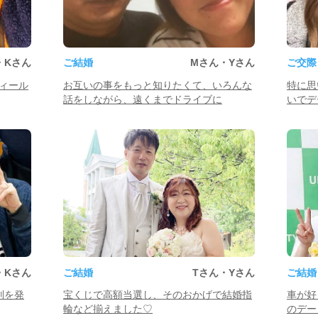
・Kさん
ご結婚
Mさん・Yさん
ご交際
ィール
お互いの事をもっと知りたくて、いろんな
特に思
話をしながら、遠くまでドライブに
いでデ
・Kさん
ご結婚
Tさん・Yさん
ご結婚
別を発
宝くじで高額当選し、そのおかげで結婚指
車が好
輪など揃えました♡
のデー