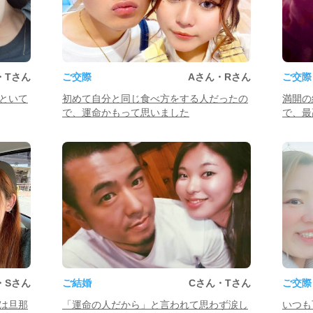
・Tさん
ご交際
Aさん・Rさん
ご交際
といて
初めて自分と同じ食べ方をする人だったの
満開の
で、運命かもって思いました
で、最
・Sさん
ご結婚
Cさん・Tさん
ご交際
は旦那
「運命の人だから」と言われて思わず涙し
いつも