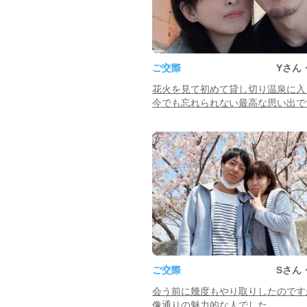
ご交際
Yさん
花火を見て初めて貸し切り温泉に入
今でも忘れられない最高な思い出で
ご交際
Sさん
会う前に幾度もやり取りしたのです
像通りの魅力的な人でした