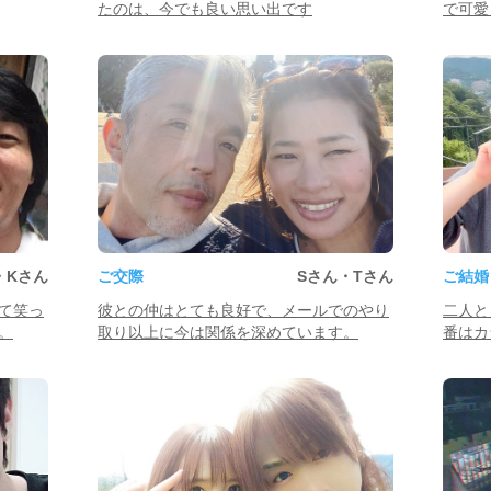
たのは、今でも良い思い出です
で可愛
・Kさん
ご交際
Sさん・Tさん
ご結婚
て笑っ
彼との仲はとても良好で、メールでのやり
二人と
。
取り以上に今は関係を深めています。
番はカ