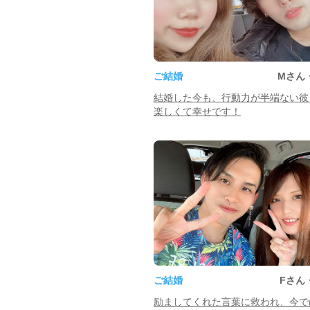
ご結婚
Mさん
結婚した今も、行動力が半端ない彼
楽しくて幸せです！
ご結婚
Fさん
励ましてくれた言葉に救われ、今で