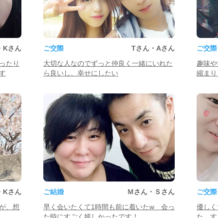
・Kさん
ご交際
Tさん・Aさん
ご交際
ったり
大切な人なのでずっと仲良く一緒にいれた
趣味や
す
ら良いし、幸せにしたい
縮まり
・Kさん
ご結婚
Ｍさん・Ｓさん
ご交際
が、想
早く会いたくて1時間も前に着いたw 会っ
優しく
た時にすごく嬉しかったです！
た。す