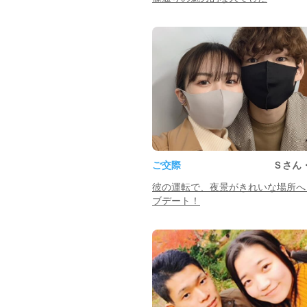
ご交際
Ｓさん
彼の運転で、夜景がきれいな場所へ
ブデート！