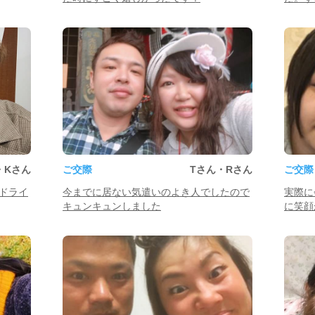
・Kさん
ご交際
Tさん・Rさん
ご交際
ドライ
今までに居ない気遣いのよき人でしたので
実際に
キュンキュンしました
に笑顔