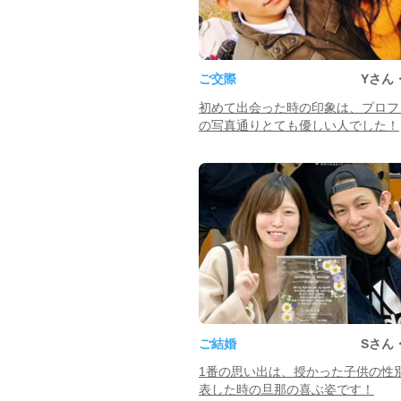
ご交際
Yさん
初めて出会った時の印象は、プロフ
の写真通りとても優しい人でした！
ご結婚
Sさん
1番の思い出は、授かった子供の性
表した時の旦那の喜ぶ姿です！