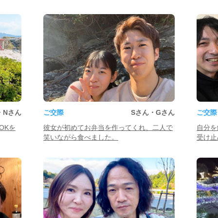
・Nさん
ご交際
Sさん・Gさん
ご交際
OKを
彼女が初めてお弁当を作ってくれ、二人で
自分を
笑いながら食べました。
受け止