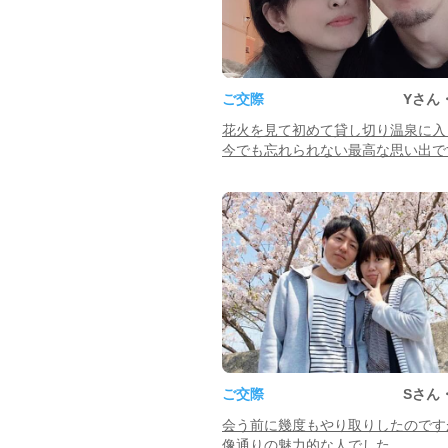
ご交際
Yさん
花火を見て初めて貸し切り温泉に入
今でも忘れられない最高な思い出で
ご交際
Sさん
会う前に幾度もやり取りしたのです
像通りの魅力的な人でした