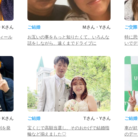
・Kさん
ご結婚
Mさん・Yさん
ご交際
ィール
お互いの事をもっと知りたくて、いろんな
特に思
話をしながら、遠くまでドライブに
いでデ
・Kさん
ご結婚
Tさん・Yさん
ご結婚
別を発
宝くじで高額当選し、そのおかげで結婚指
車が好
輪など揃えました♡
のデー