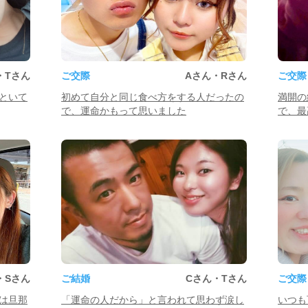
・Tさん
ご交際
Aさん・Rさん
ご交際
といて
初めて自分と同じ食べ方をする人だったの
満開の
で、運命かもって思いました
で、最
・Sさん
ご結婚
Cさん・Tさん
ご交際
は旦那
「運命の人だから」と言われて思わず涙し
いつも