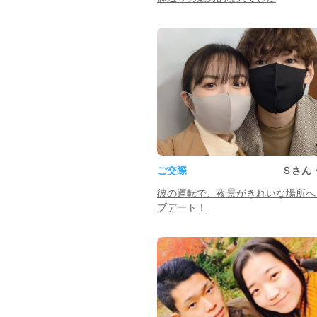
ご交際
Ｓさん
彼の運転で、夜景がきれいな場所へ
ブデート！