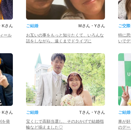
・Kさん
ご結婚
Mさん・Yさん
ご交際
ィール
お互いの事をもっと知りたくて、いろんな
特に思
話をしながら、遠くまでドライブに
いでデ
・Kさん
ご結婚
Tさん・Yさん
ご結婚
別を発
宝くじで高額当選し、そのおかげで結婚指
車が好
輪など揃えました♡
のデー