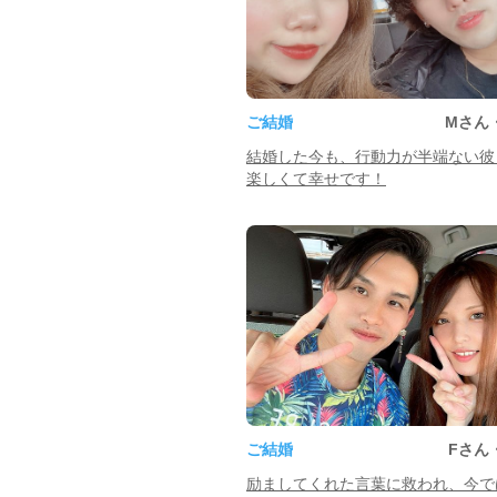
ご結婚
Mさん
結婚した今も、行動力が半端ない彼
楽しくて幸せです！
ご結婚
Fさん
励ましてくれた言葉に救われ、今で