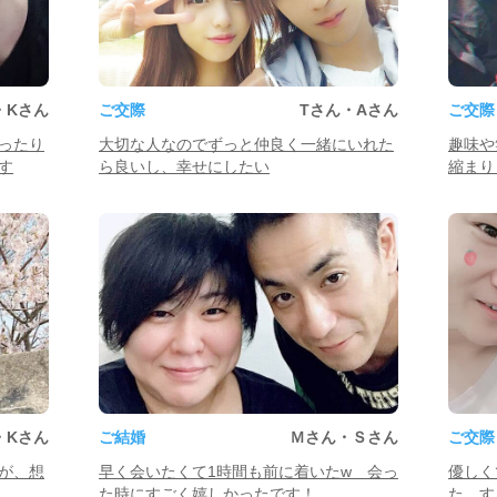
・Kさん
ご交際
Tさん・Aさん
ご交際
ったり
大切な人なのでずっと仲良く一緒にいれた
趣味や
す
ら良いし、幸せにしたい
縮まり
・Kさん
ご結婚
Ｍさん・Ｓさん
ご交際
が、想
早く会いたくて1時間も前に着いたw 会っ
優しく
た時にすごく嬉しかったです！
た。す