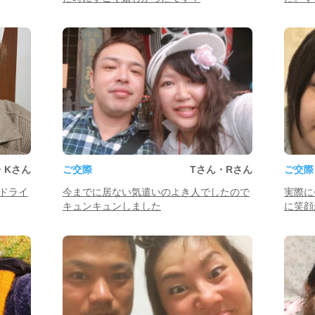
・Kさん
ご交際
Tさん・Rさん
ご交際
ドライ
今までに居ない気遣いのよき人でしたので
実際に
キュンキュンしました
に笑顔