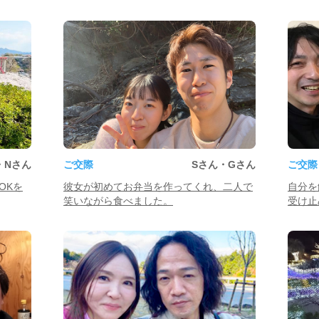
・Nさん
ご交際
Sさん・Gさん
ご交際
OKを
彼女が初めてお弁当を作ってくれ、二人で
自分を
笑いながら食べました。
受け止