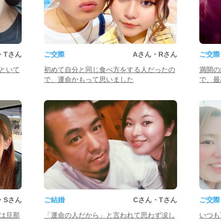
・Tさん
ご交際
Aさん・Rさん
ご交際
といて
初めて自分と同じ食べ方をする人だったの
満開の
で、運命かもって思いました
で、最
・Sさん
ご結婚
Cさん・Tさん
ご交際
は旦那
「運命の人だから」と言われて思わず涙し
いつも