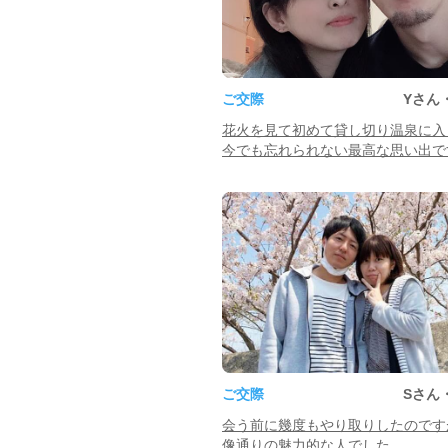
ご交際
Yさん
花火を見て初めて貸し切り温泉に入
今でも忘れられない最高な思い出で
ご交際
Sさん
会う前に幾度もやり取りしたのです
像通りの魅力的な人でした