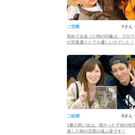
ご交際
Yさん
初めて出会った時の印象は、プロフ
の写真通りとても優しい人でした！
ご結婚
Sさん
1番の思い出は、授かった子供の性
表した時の旦那の喜ぶ姿です！