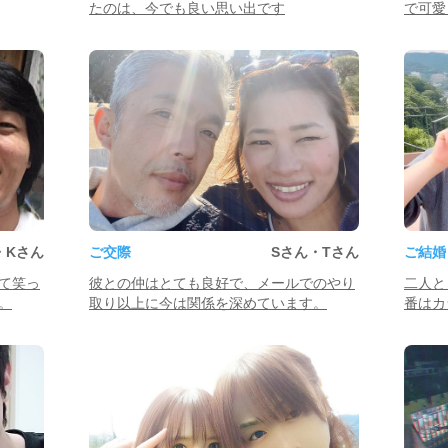
たのは、今でも良い思い出です
で可愛
・Kさん
ご交際
Sさん・Tさん
ご結婚
て笑っ
彼との仲はとても良好で、メールでのやり
二人と
。
取り以上に今は関係を深めています。
番はカ