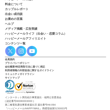
料金について
カップルレポート
出会い成功談
お褒めの言葉
ヘルプ
メディア掲載・広告実績
ハッピーメールライフ（出会い・恋愛コラム）
ハッピーメールアフィリエイト
コンテンツ一覧
会員規約
プライバシーポリシー
会社概要/特定商取引法に基づく表記
利用者情報の外部送信に関するガイドライン
コミュニティガイドライン
サイトマップ
インターネット異性紹介事業届出・福岡公安委員会
( 認定番号90080003000 )
第二種電気通信事業者届出済 届出番号H4-094
『ハッピーメール/HAPPYMAIL』商標登録第5150003号