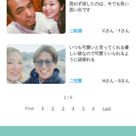
思わず涙したのは、今でも良い
思い出です
ご結婚
Cさん・Tさん
いつも可愛いと言ってくれる優
しい彼なので可愛くいられるよ
うに頑張れる
ご交際
Hさん・Sさん
1
/
6
First
1
2
3
4
5
6
Last