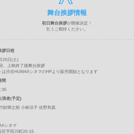
舞台挨拶情報
初日舞台挨拶
が開催決定！
乞うご期待ください。
挨拶日程
月25日(土)
の回、上映終了後舞台挨拶
トは渋谷HUMAXシネマのHPより販売開始となります
時間
:35
演者(予定)
竹財輝之助 小林涼子 佐野和真
AXシネマ
区宇田川町20-15