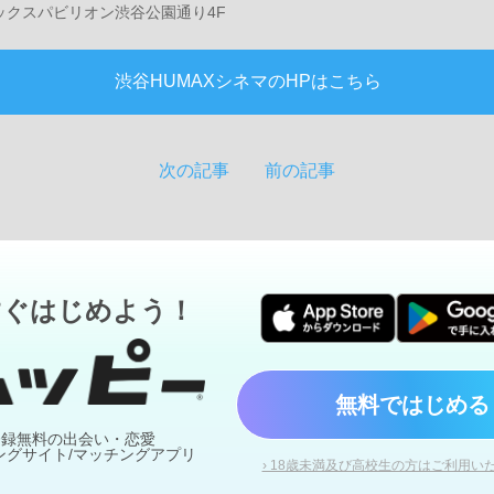
ックスパビリオン渋谷公園通り4F
渋谷HUMAXシネマのHPはこちら
次の記事
前の記事
すぐはじめよう！
無料ではじめる
登録無料の出会い・恋愛
ングサイト/マッチングアプリ
› 18歳未満及び高校生の方はご利用い