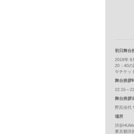
初日舞台
2018年 8
20：40
※チケッ
舞台挨拶
22:15～22
舞台挨拶出
野呂佳代 
場所
渋谷HUM
東京都渋谷