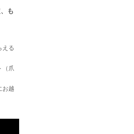
定、も
らえる
ト（爪
にお越