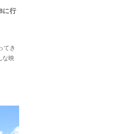
8に行
ってき
んな映