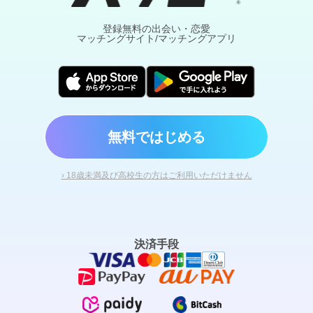
登録無料の出会い・恋愛
マッチングサイト/マッチングアプリ
無料ではじめる
› 18歳未満及び高校生の方はご利用いただけません
決済手段