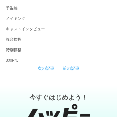
予告編
メイキング
キャストインタビュー
舞台挨拶
特別価格
300P/C
次の記事
前の記事
今すぐはじめよう！