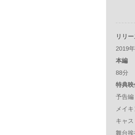
リリー
2019
本編
88分
特典映
予告編
メイキ
キャス
舞台挨