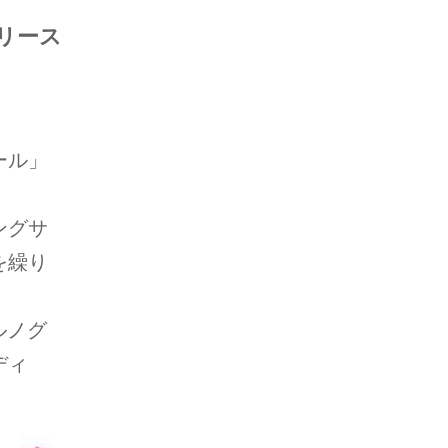
リリース
ール」
ングサ
を繰り
ルノグ
ディ