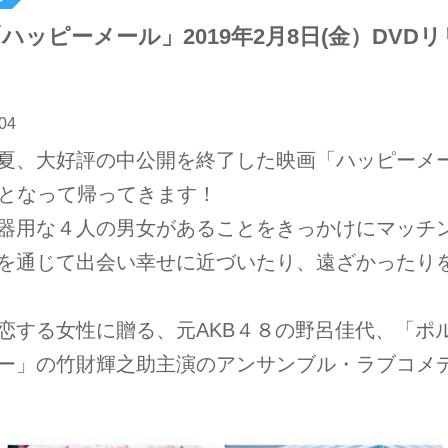
ハッピーメール」2019年2月8日(金）DVD
04
夏、大好評の中公開を終了した映画「ハッピーメ
Dとなって帰ってきます！
器用な４人の男女があることをきっかけにマッチ
を通じて出会い幸せに近づいたり、遠ざかったり
恋する女性に贈る、元AKB４８の野呂佳代、「ポ
ー」の竹財輝之助主演のアンサンブル・ラブコメ