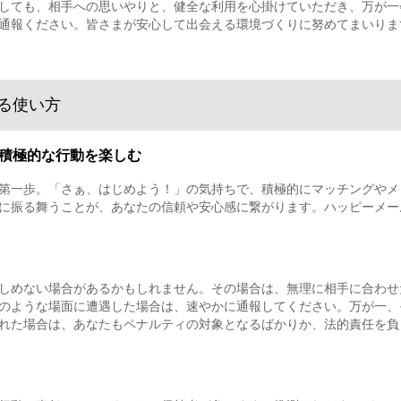
しても、相手への思いやりと、健全な利用を心掛けていただき、万が一
通報ください。皆さまが安心して出会える環境づくりに努めてまいりま
る使い方
積極的な行動を楽しむ
第一歩。「さぁ、はじめよう！」の気持ちで、積極的にマッチングやメ
に振る舞うことが、あなたの信頼や安心感に繋がります。ハッピーメー
しめない場合があるかもしれません。その場合は、無理に相手に合わせ
のような場面に遭遇した場合は、速やかに通報してください。万が一、
れた場合は、あなたもペナルティの対象となるばかりか、法的責任を負