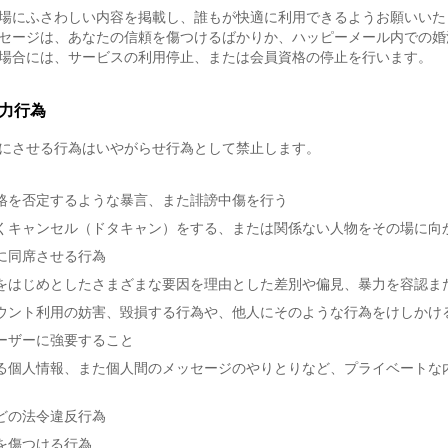
場にふさわしい内容を掲載し、誰もが快適に利用できるようお願いいた
セージは、あなたの信頼を傷つけるばかりか、ハッピーメール内での婚
場合には、サービスの利用停止、または会員資格の停止を行います。
力行為
にさせる行為はいやがらせ行為として禁止します。
格を否定するような暴言、また誹謗中傷を行う
くキャンセル（ドタキャン）をする、または関係ない人物をその場に向
に同席させる行為
をはじめとしたさまざまな要因を理由とした差別や偏見、暴力を容認ま
ウント利用の妨害、毀損する行為や、他人にそのような行為をけしかけ
ーザーに強要すること
る個人情報、また個人間のメッセージのやりとりなど、プライベートな
どの法令違反行為
を傷つける行為