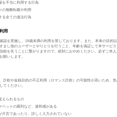
報を不当に利用する行為
ツの無断転載や利用
する全ての違法行為
利用
確認を実施し、18歳未満の利用を禁じております。また、本来の目的
すまし他のユーザーとやりとりを行うこと、年齢を偽証して本サービス
信頼を失うことに繋がりますので、絶対におやめください。必ずご本人
お願いします。
、詐欺や金銭目的の不正利用（ロマンス詐欺）の可能性が高いため、気
してください。
捉えられるもの
ァベットの羅列など、違和感がある
が片言であったり、詳しく入力されていない