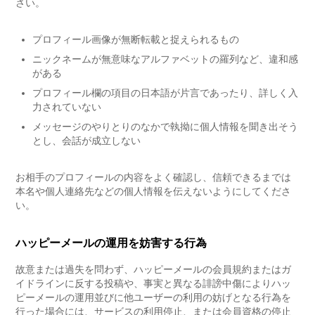
さい。
プロフィール画像が無断転載と捉えられるもの
ニックネームが無意味なアルファベットの羅列など、違和感
がある
プロフィール欄の項目の日本語が片言であったり、詳しく入
力されていない
メッセージのやりとりのなかで執拗に個人情報を聞き出そう
とし、会話が成立しない
お相手のプロフィールの内容をよく確認し、信頼できるまでは
本名や個人連絡先などの個人情報を伝えないようにしてくださ
い。
ハッピーメールの運用を妨害する行為
故意または過失を問わず、ハッピーメールの会員規約またはガ
イドラインに反する投稿や、事実と異なる誹謗中傷によりハッ
ピーメールの運用並びに他ユーザーの利用の妨げとなる行為を
行った場合には、サービスの利用停止、または会員資格の停止