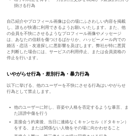
掛ける行為
自己紹介やプロフィール画像は公の場にふさわしい内容を掲載
し、誰もが快適に利用できるようお願いいたします。また、他
の会員を不快にさせるようなプロフィール画像やメッセージ
は、あなたの信頼を傷つけるばかりか、ハッピーメール内での
婚活・恋活・友達探しに悪影響を及ぼします。弊社が特に悪質
と判断した場合には、サービスの利用停止、または会員資格の
停止を行います。
いやがらせ行為・差別行為・暴力行為
以下に挙げる、他のユーザーを不快にさせる行為はいやがらせ
行為として禁止します。
他のユーザーに対し、容姿や人格を否定するような暴言、ま
た誹謗中傷を行う
直接会う約束後、当日に連絡なくキャンセル（ドタキャン）
をする、または関係ない人物をその場に向かわせること