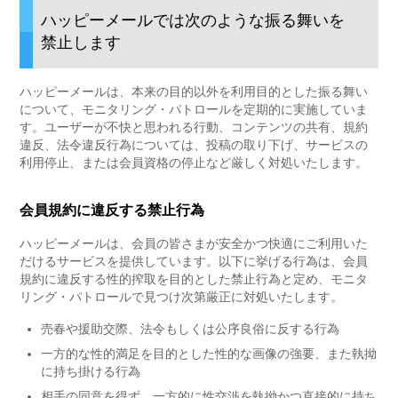
ハッピーメールでは次のような振る舞いを
禁止します
ハッピーメールは、本来の目的以外を利用目的とした振る舞い
について、モニタリング・パトロールを定期的に実施していま
す。ユーザーが不快と思われる行動、コンテンツの共有、規約
違反、法令違反行為については、投稿の取り下げ、サービスの
利用停止、または会員資格の停止など厳しく対処いたします。
会員規約に違反する禁止行為
ハッピーメールは、会員の皆さまが安全かつ快適にご利用いた
だけるサービスを提供しています。以下に挙げる行為は、会員
規約に違反する性的搾取を目的とした禁止行為と定め、モニタ
リング・パトロールで見つけ次第厳正に対処いたします。
売春や援助交際、法令もしくは公序良俗に反する行為
一方的な性的満足を目的とした性的な画像の強要、また執拗
に持ち掛ける行為
相手の同意を得ず、一方的に性交渉を執拗かつ直接的に持ち