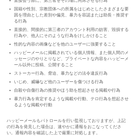
直接会う際に、第三者をその場に同席させる行為
国籍や性別、宗教団体への所属をはじめとしたさまざまな要
因を理由とした差別や偏見、暴力を容認または助長・推奨す
る行為
直接的、間接的に第三者のアカウント利用の妨害、毀損する
行為や、他人にそのような行為をけしかけること
性的な内容の画像などを他のユーザーに強要すること
ハッピーメールに掲載されている個人情報、また個人間のメ
ッセージのやりとりなど、プライベートな内容をハッピーメ
ール以外に投稿、公開すること
ストーカー行為、脅迫、暴力などの法令違反行為
いじめ、威嚇など他のユーザーを傷つける行為
自殺や自傷行為の推奨やほう助を想起させる掲載や行為
暴力行為を肯定するような掲載や行動、テロ行為を想起させ
るような掲載や行動
ハッピーメールもパトロールを行い監視しておりますが、上記
の行為を発見した場合は、速やかに通報をおこなってくださ
い。通報内容を確認した上で厳重に対処します。