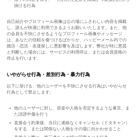
掛ける行為
自己紹介やプロフィール画像は公の場にふさわしい内容を掲載
し、誰もが快適に利用できるようお願いいたします。また、他
の会員を不快にさせるようなプロフィール画像やメッセージ
は、あなたの信頼を傷つけるばかりか、ハッピーメール内での
婚活・恋活・友達探しに悪影響を及ぼします。弊社が特に悪質
と判断した場合には、サービスの利用停止、または会員資格の
停止を行います。
いやがらせ行為・差別行為・暴力行為
以下に挙げる、他のユーザーを不快にさせる行為はいやがらせ
行為として禁止します。
他のユーザーに対し、容姿や人格を否定するような暴言、ま
た誹謗中傷を行う
直接会う約束後、当日に連絡なくキャンセル（ドタキャン）
をする、または関係ない人物をその場に向かわせること