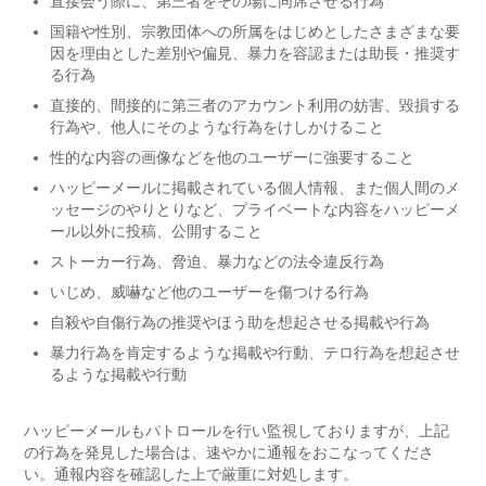
直接会う際に、第三者をその場に同席させる行為
国籍や性別、宗教団体への所属をはじめとしたさまざまな要
因を理由とした差別や偏見、暴力を容認または助長・推奨す
る行為
直接的、間接的に第三者のアカウント利用の妨害、毀損する
行為や、他人にそのような行為をけしかけること
性的な内容の画像などを他のユーザーに強要すること
ハッピーメールに掲載されている個人情報、また個人間のメ
ッセージのやりとりなど、プライベートな内容をハッピーメ
ール以外に投稿、公開すること
ストーカー行為、脅迫、暴力などの法令違反行為
いじめ、威嚇など他のユーザーを傷つける行為
自殺や自傷行為の推奨やほう助を想起させる掲載や行為
暴力行為を肯定するような掲載や行動、テロ行為を想起させ
るような掲載や行動
ハッピーメールもパトロールを行い監視しておりますが、上記
の行為を発見した場合は、速やかに通報をおこなってくださ
い。通報内容を確認した上で厳重に対処します。