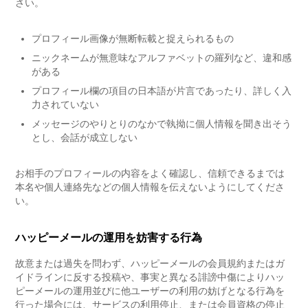
さい。
プロフィール画像が無断転載と捉えられるもの
ニックネームが無意味なアルファベットの羅列など、違和感
がある
プロフィール欄の項目の日本語が片言であったり、詳しく入
力されていない
メッセージのやりとりのなかで執拗に個人情報を聞き出そう
とし、会話が成立しない
お相手のプロフィールの内容をよく確認し、信頼できるまでは
本名や個人連絡先などの個人情報を伝えないようにしてくださ
い。
ハッピーメールの運用を妨害する行為
故意または過失を問わず、ハッピーメールの会員規約またはガ
イドラインに反する投稿や、事実と異なる誹謗中傷によりハッ
ピーメールの運用並びに他ユーザーの利用の妨げとなる行為を
行った場合には、サービスの利用停止、または会員資格の停止