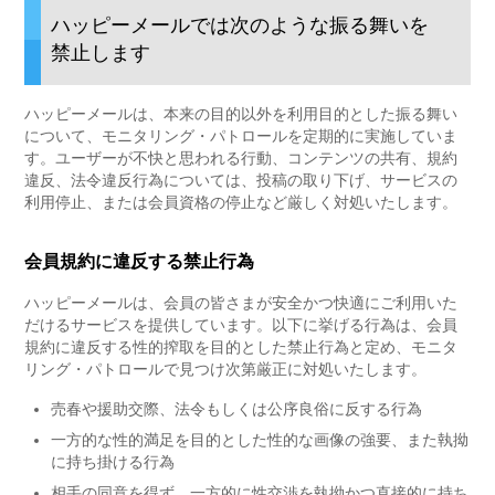
ハッピーメールでは次のような振る舞いを
禁止します
ハッピーメールは、本来の目的以外を利用目的とした振る舞い
について、モニタリング・パトロールを定期的に実施していま
す。ユーザーが不快と思われる行動、コンテンツの共有、規約
違反、法令違反行為については、投稿の取り下げ、サービスの
利用停止、または会員資格の停止など厳しく対処いたします。
会員規約に違反する禁止行為
ハッピーメールは、会員の皆さまが安全かつ快適にご利用いた
だけるサービスを提供しています。以下に挙げる行為は、会員
規約に違反する性的搾取を目的とした禁止行為と定め、モニタ
リング・パトロールで見つけ次第厳正に対処いたします。
売春や援助交際、法令もしくは公序良俗に反する行為
一方的な性的満足を目的とした性的な画像の強要、また執拗
に持ち掛ける行為
相手の同意を得ず、一方的に性交渉を執拗かつ直接的に持ち