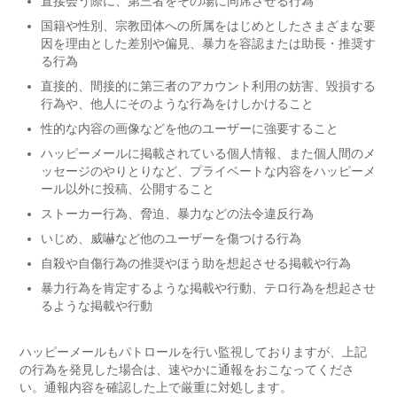
直接会う際に、第三者をその場に同席させる行為
国籍や性別、宗教団体への所属をはじめとしたさまざまな要
因を理由とした差別や偏見、暴力を容認または助長・推奨す
る行為
直接的、間接的に第三者のアカウント利用の妨害、毀損する
行為や、他人にそのような行為をけしかけること
性的な内容の画像などを他のユーザーに強要すること
ハッピーメールに掲載されている個人情報、また個人間のメ
ッセージのやりとりなど、プライベートな内容をハッピーメ
ール以外に投稿、公開すること
ストーカー行為、脅迫、暴力などの法令違反行為
いじめ、威嚇など他のユーザーを傷つける行為
自殺や自傷行為の推奨やほう助を想起させる掲載や行為
暴力行為を肯定するような掲載や行動、テロ行為を想起させ
るような掲載や行動
ハッピーメールもパトロールを行い監視しておりますが、上記
の行為を発見した場合は、速やかに通報をおこなってくださ
い。通報内容を確認した上で厳重に対処します。