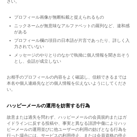
さい。
プロフィール画像が無断転載と捉えられるもの
ニックネームが無意味なアルファベットの羅列など、違和感
がある
プロフィール欄の項目の日本語が片言であったり、詳しく入
力されていない
メッセージのやりとりのなかで執拗に個人情報を聞き出そう
とし、会話が成立しない
お相手のプロフィールの内容をよく確認し、信頼できるまでは
本名や個人連絡先などの個人情報を伝えないようにしてくださ
い。
ハッピーメールの運用を妨害する行為
故意または過失を問わず、ハッピーメールの会員規約またはガ
イドラインに反する投稿や、事実と異なる誹謗中傷によりハッ
ピーメールの運用並びに他ユーザーの利用の妨げとなる行為を
行った場合には、サービスの利用停止、または会員資格の停止