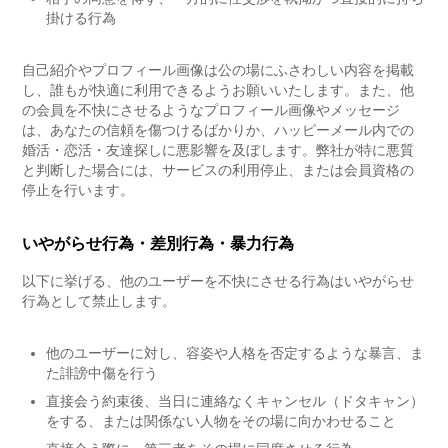
掛ける行為
自己紹介やプロフィール画像は公の場にふさわしい内容を掲載
し、誰もが快適に利用できるようお願いいたします。また、他
の会員を不快にさせるようなプロフィール画像やメッセージ
は、あなたの信頼を傷つけるばかりか、ハッピーメール内での
婚活・恋活・友達探しに悪影響を及ぼします。弊社が特に悪質
と判断した場合には、サービスの利用停止、または会員資格の
停止を行います。
いやがらせ行為・差別行為・暴力行為
以下に挙げる、他のユーザーを不快にさせる行為はいやがらせ
行為として禁止します。
他のユーザーに対し、容姿や人格を否定するような暴言、ま
た誹謗中傷を行う
直接会う約束後、当日に連絡なくキャンセル（ドタキャン）
をする、または関係ない人物をその場に向かわせること