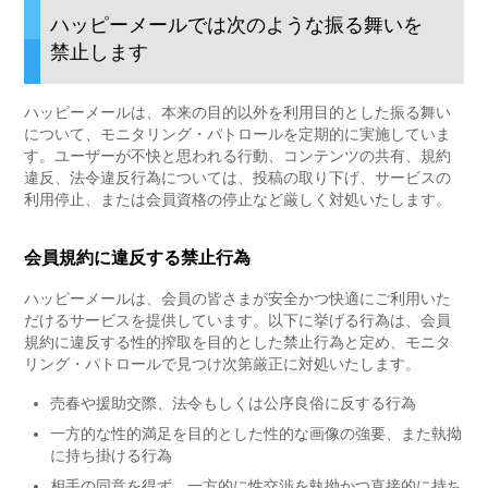
ハッピーメールでは次のような振る舞いを
禁止します
ハッピーメールは、本来の目的以外を利用目的とした振る舞い
について、モニタリング・パトロールを定期的に実施していま
す。ユーザーが不快と思われる行動、コンテンツの共有、規約
違反、法令違反行為については、投稿の取り下げ、サービスの
利用停止、または会員資格の停止など厳しく対処いたします。
会員規約に違反する禁止行為
ハッピーメールは、会員の皆さまが安全かつ快適にご利用いた
だけるサービスを提供しています。以下に挙げる行為は、会員
規約に違反する性的搾取を目的とした禁止行為と定め、モニタ
リング・パトロールで見つけ次第厳正に対処いたします。
売春や援助交際、法令もしくは公序良俗に反する行為
一方的な性的満足を目的とした性的な画像の強要、また執拗
に持ち掛ける行為
相手の同意を得ず、一方的に性交渉を執拗かつ直接的に持ち