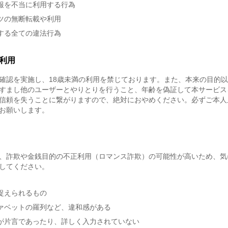
報を不当に利用する行為
ツの無断転載や利用
する全ての違法行為
利用
確認を実施し、18歳未満の利用を禁じております。また、本来の目的
すまし他のユーザーとやりとりを行うこと、年齢を偽証して本サービス
信頼を失うことに繋がりますので、絶対におやめください。必ずご本人
お願いします。
、詐欺や金銭目的の不正利用（ロマンス詐欺）の可能性が高いため、気
してください。
捉えられるもの
ァベットの羅列など、違和感がある
が片言であったり、詳しく入力されていない