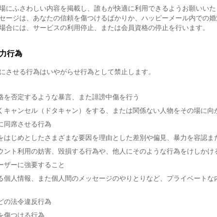
場にふさわしい内容を掲載し、誰もが快適に利用できるようお願いいた
セージは、あなたの信頼を傷つけるばかりか、ハッピーメール内での婚
場合には、サービスの利用停止、または会員資格の停止を行います。
力行為
にさせる行為はいやがらせ行為として禁止します。
格を否定するような暴言、また誹謗中傷を行う
くキャンセル（ドタキャン）をする、または関係ない人物をその場に向
に同席させる行為
をはじめとしたさまざまな要因を理由とした差別や偏見、暴力を容認ま
ウント利用の妨害、毀損する行為や、他人にそのような行為をけしかけ
ーザーに強要すること
る個人情報、また個人間のメッセージのやりとりなど、プライベートな
どの法令違反行為
を傷つける行為