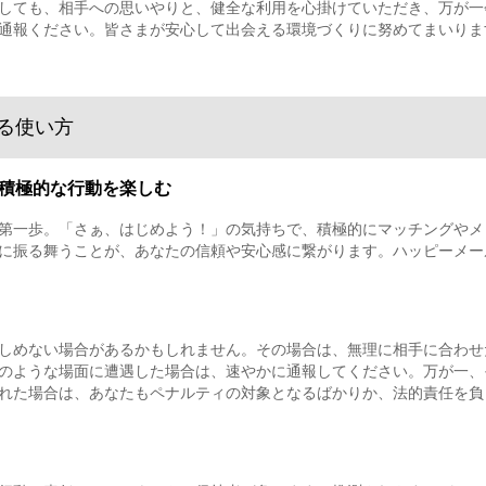
しても、相手への思いやりと、健全な利用を心掛けていただき、万が一
通報ください。皆さまが安心して出会える環境づくりに努めてまいりま
る使い方
積極的な行動を楽しむ
第一歩。「さぁ、はじめよう！」の気持ちで、積極的にマッチングやメ
に振る舞うことが、あなたの信頼や安心感に繋がります。ハッピーメー
しめない場合があるかもしれません。その場合は、無理に相手に合わせ
のような場面に遭遇した場合は、速やかに通報してください。万が一、
れた場合は、あなたもペナルティの対象となるばかりか、法的責任を負