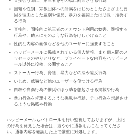
直接会う際に、第三者をその場に同席させる行為
国籍や性別、宗教団体への所属をはじめとしたさまざまな要
因を理由とした差別や偏見、暴力を容認または助長・推奨す
る行為
直接的、間接的に第三者のアカウント利用の妨害、毀損する
行為や、他人にそのような行為をけしかけること
性的な内容の画像などを他のユーザーに強要すること
ハッピーメールに掲載されている個人情報、また個人間のメ
ッセージのやりとりなど、プライベートな内容をハッピーメ
ール以外に投稿、公開すること
ストーカー行為、脅迫、暴力などの法令違反行為
いじめ、威嚇など他のユーザーを傷つける行為
自殺や自傷行為の推奨やほう助を想起させる掲載や行為
暴力行為を肯定するような掲載や行動、テロ行為を想起させ
るような掲載や行動
ハッピーメールもパトロールを行い監視しておりますが、上記
の行為を発見した場合は、速やかに通報をおこなってくださ
い。通報内容を確認した上で厳重に対処します。