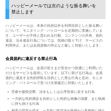
ハッピーメールでは次のような振る舞いを
禁止します
ハッピーメールは、本来の目的以外を利用目的とした振る舞い
について、モニタリング・パトロールを定期的に実施していま
す。ユーザーが不快と思われる行動、コンテンツの共有、規約
違反、法令違反行為については、投稿の取り下げ、サービスの
利用停止、または会員資格の停止など厳しく対処いたします。
会員規約に違反する禁止行為
ハッピーメールは、会員の皆さまが安全かつ快適にご利用いた
だけるサービスを提供しています。以下に挙げる行為は、会員
規約に違反する性的搾取を目的とした禁止行為と定め、モニタ
リング・パトロールで見つけ次第厳正に対処いたします。
売春や援助交際、法令もしくは公序良俗に反する行為
一方的な性的満足を目的とした性的な画像の強要、また執拗
に持ち掛ける行為
相手の同意を得ず、一方的に性交渉を執拗かつ直接的に持ち