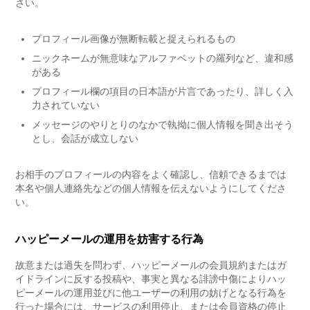
さい。
プロフィール画像が無断転載と捉えられるもの
ニックネームが無意味なアルファベットの羅列など、違和感
がある
プロフィール欄の項目の日本語が片言であったり、詳しく入
力されていない
メッセージのやりとりのなかで執拗に個人情報を聞き出そう
とし、会話が成立しない
お相手のプロフィールの内容をよく確認し、信頼できるまでは
本名や個人連絡先などの個人情報を伝えないようにしてくださ
い。
ハッピーメールの運用を妨害する行為
故意または過失を問わず、ハッピーメールの会員規約またはガ
イドラインに反する投稿や、事実と異なる誹謗中傷によりハッ
ピーメールの運用並びに他ユーザーの利用の妨げとなる行為を
行った場合には、サービスの利用停止、または会員資格の停止