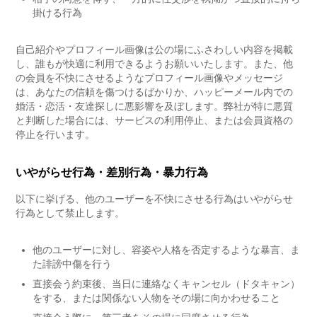
掛ける行為
自己紹介やプロフィール画像は公の場にふさわしい内容を掲載
し、誰もが快適に利用できるようお願いいたします。また、他
の会員を不快にさせるようなプロフィール画像やメッセージ
は、あなたの信頼を傷つけるばかりか、ハッピーメール内での
婚活・恋活・友達探しに悪影響を及ぼします。弊社が特に悪質
と判断した場合には、サービスの利用停止、または会員資格の
停止を行います。
いやがらせ行為・差別行為・暴力行為
以下に挙げる、他のユーザーを不快にさせる行為はいやがらせ
行為として禁止します。
他のユーザーに対し、容姿や人格を否定するような暴言、ま
た誹謗中傷を行う
直接会う約束後、当日に連絡なくキャンセル（ドタキャン）
をする、または関係ない人物をその場に向かわせること