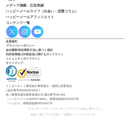
メディア掲載・広告実績
ハッピーメールライフ（出会い・恋愛コラム）
ハッピーメールアフィリエイト
コンテンツ一覧
会員規約
プライバシーポリシー
会社概要/特定商取引法に基づく表記
利用者情報の外部送信に関するガイドライン
コミュニティガイドライン
サイトマップ
インターネット異性紹介事業届出・福岡公安委員会
( 認定番号90080003000 )
第二種電気通信事業者届出済 届出番号H4-094
『ハッピーメール/HAPPYMAIL』商標登録第5150003号
『ハッピー』商標登録第6953061号
© マッチングサイト/マッチングアプリ / 出会い系サイト/
出会い系アプリ/ 出会い・恋愛の『ハッピーメール』