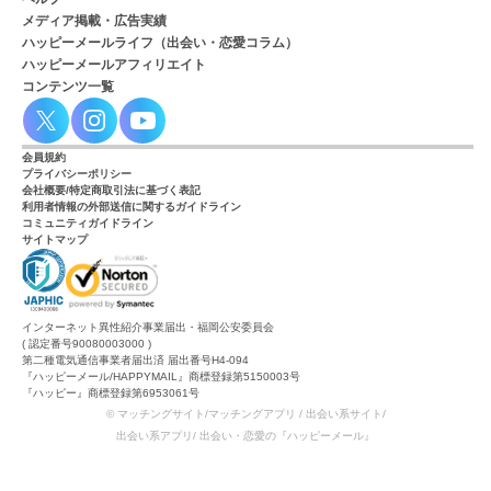
メディア掲載・広告実績
ハッピーメールライフ（出会い・恋愛コラム）
ハッピーメールアフィリエイト
コンテンツ一覧
会員規約
プライバシーポリシー
会社概要/特定商取引法に基づく表記
利用者情報の外部送信に関するガイドライン
コミュニティガイドライン
サイトマップ
インターネット異性紹介事業届出・福岡公安委員会
( 認定番号90080003000 )
第二種電気通信事業者届出済 届出番号H4-094
『ハッピーメール/HAPPYMAIL』商標登録第5150003号
『ハッピー』商標登録第6953061号
© マッチングサイト/マッチングアプリ / 出会い系サイト/
出会い系アプリ/ 出会い・恋愛の『ハッピーメール』