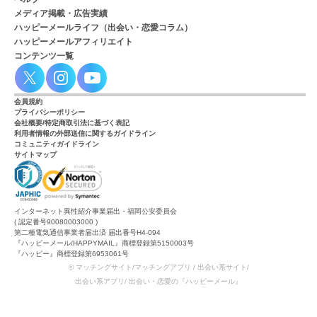
メディア掲載・広告実績
ハッピーメールライフ（出会い・恋愛コラム）
ハッピーメールアフィリエイト
コンテンツ一覧
会員規約
プライバシーポリシー
会社概要/特定商取引法に基づく表記
利用者情報の外部送信に関するガイドライン
コミュニティガイドライン
サイトマップ
インターネット異性紹介事業届出・福岡公安委員会
( 認定番号90080003000 )
第二種電気通信事業者届出済 届出番号H4-094
『ハッピーメール/HAPPYMAIL』商標登録第5150003号
『ハッピー』商標登録第6953061号
© マッチングサイト/マッチングアプリ / 出会い系サイト/
出会い系アプリ/ 出会い・恋愛の『ハッピーメール』