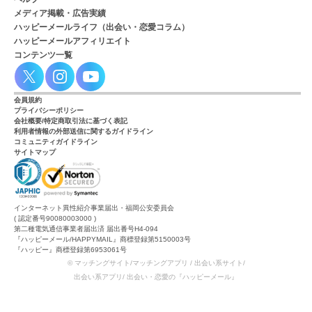
メディア掲載・広告実績
ハッピーメールライフ（出会い・恋愛コラム）
ハッピーメールアフィリエイト
コンテンツ一覧
会員規約
プライバシーポリシー
会社概要/特定商取引法に基づく表記
利用者情報の外部送信に関するガイドライン
コミュニティガイドライン
サイトマップ
インターネット異性紹介事業届出・福岡公安委員会
( 認定番号90080003000 )
第二種電気通信事業者届出済 届出番号H4-094
『ハッピーメール/HAPPYMAIL』商標登録第5150003号
『ハッピー』商標登録第6953061号
© マッチングサイト/マッチングアプリ / 出会い系サイト/
出会い系アプリ/ 出会い・恋愛の『ハッピーメール』