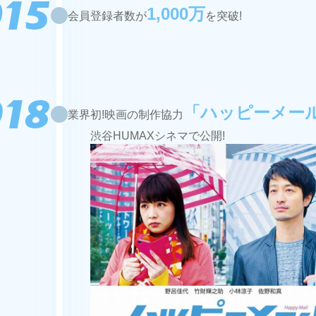
1,000万
会員登録者数が
を突破!
「ハッピーメー
業界初!映画の制作協力
渋谷HUMAXシネマで公開!