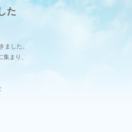
した
きました。
に集まり、
な