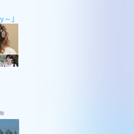
y～｣
参加