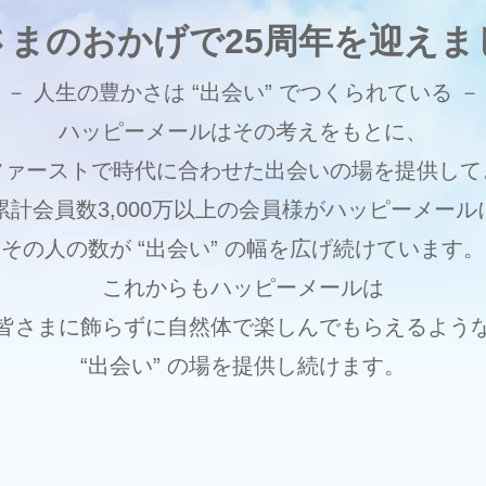
さまのおかげで
25周年を迎えま
－ 人生の豊かさは
“出会い” でつくられている －
ハッピーメールはその考えをもとに、
ファーストで時代に合わせた
出会いの場を提供して
累計会員数3,000万以上の
会員様がハッピーメール
その人の数が “出会い” の幅を
広げ続けています。
これからもハッピーメールは
皆さまに飾らずに自然体で
楽しんでもらえるよう
“出会い” の場を提供し続けます。