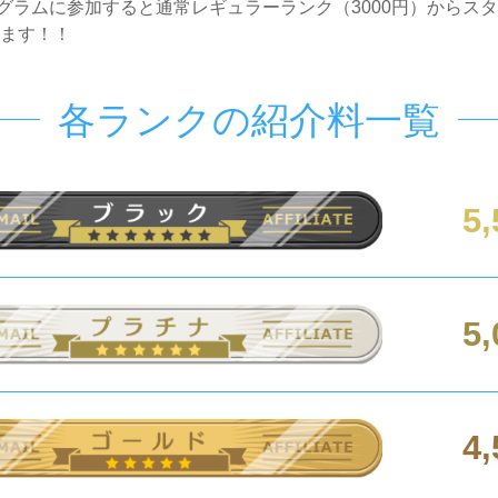
グラムに参加すると通常レギュラーランク（3000円）からス
ます！！
各ランクの紹介料一覧
5
5
4