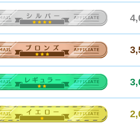
4
3
3
2