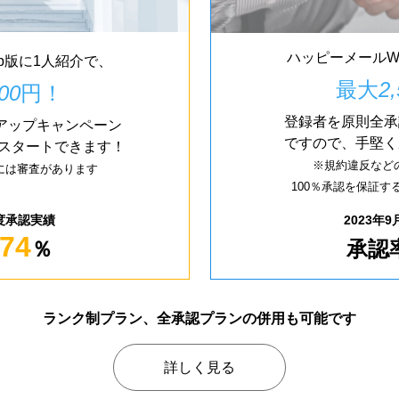
ハッピーメールW
b版に1人紹介で、
最大
2
00
円！
登録者を原則全承
アップキャンペーン
ですので、手堅く
からスタートできます！
※規約違反など
には審査があります
100％承認を保証
月度承認実績
2023年
74
％
承認
ランク制プラン、全承認プランの
併用も可能です
詳しく見る