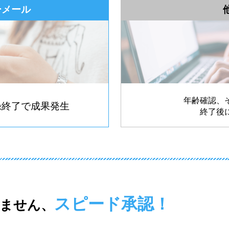
ーメール
年齢確認、
録
終了で成果発生
終了後
スピード承認！
ません、