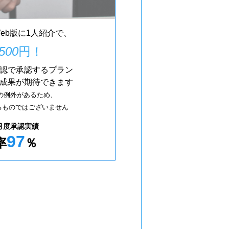
eb版に1人紹介で、
,500
円！
認で承認するプラン
成果が期待できます
の例外があるため、
するものではございません
9月度承認実績
97
率
％