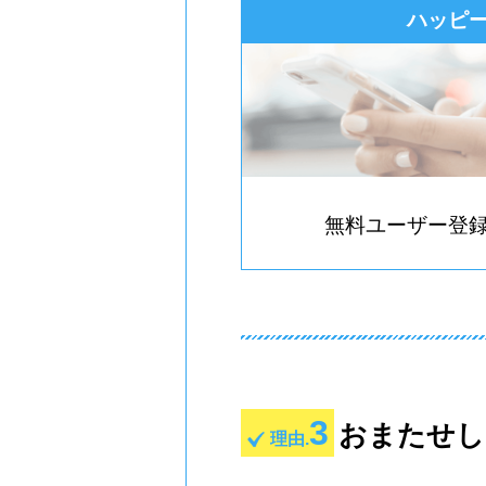
ハッピ
無料ユーザー登
3
おまたせし
理由.