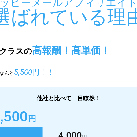
ッピーメールアフィリエイ
選ばれている理
高報酬！高単価！
クラスの
5,500
円！！
なんと
他社と比べて一目瞭然！