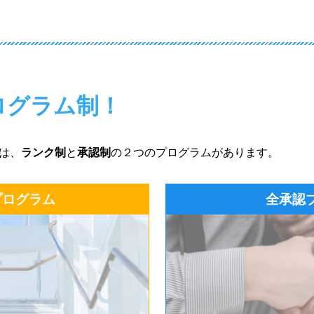
ログラム制！
は、
ランク制
と
承認制
の２つのプログラムがあります。
プログラム
全承認