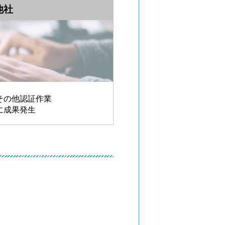
他社
その他認証作業
に成果発生