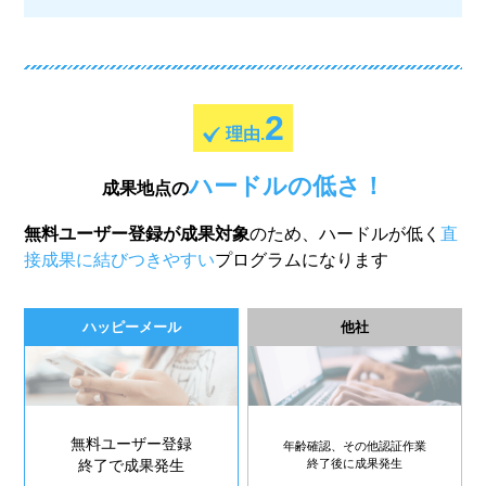
2
理由.
ハードルの低さ！
成果地点の
無料ユーザー登録が成果対象
のため、ハードルが低く
直
接成果に結びつきやすい
プログラムになります
ハッピーメール
他社
無料ユーザー登録
年齢確認、その他認証作業
終了で成果発生
終了後に成果発生