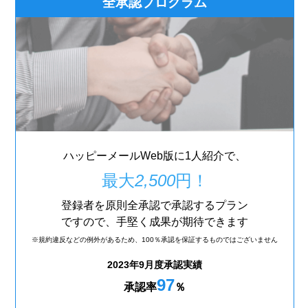
全承認プログラム
ハッピーメールWeb版に1人紹介で、
最大
2,500
円！
登録者を原則全承認で承認するプラン
ですので、手堅く成果が期待できます
※規約違反などの例外があるため、
100％承認を保証するものではございません
2023年9月度承認実績
97
承認率
％