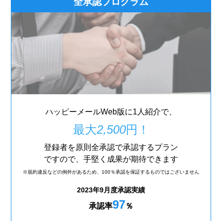
全承認プログラム
ハッピーメールWeb版に1人紹介で、
最大
2,500
円！
登録者を原則全承認で承認するプラン
ですので、手堅く成果が期待できます
※規約違反などの例外があるため、
100％承認を保証するものではございません
2023年9月度承認実績
97
承認率
％