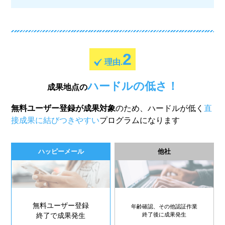
2
理由.
ハードルの低さ！
成果地点の
無料ユーザー登録が成果対象
のため、ハードルが低く
直
接成果に結びつきやすい
プログラムになります
ハッピーメール
他社
無料ユーザー登録
年齢確認、その他認証作業
終了で成果発生
終了後に成果発生