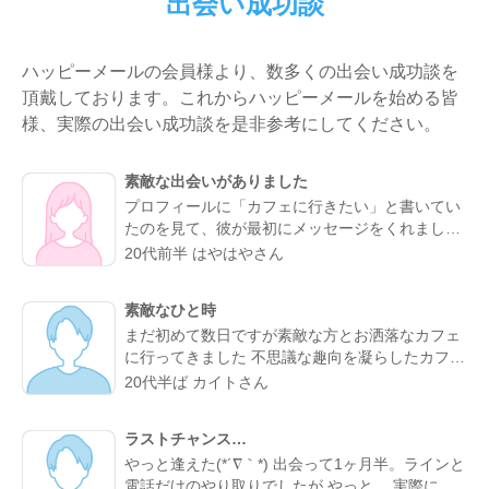
出会い成功談
ハッピーメールの会員様より、数多くの出会い成功談を
頂戴しております。これからハッピーメールを始める皆
様、実際の出会い成功談を是非参考にしてください。
素敵な出会いがありました
プロフィールに「カフェに行きたい」と書いてい
たのを見て、彼が最初にメッセージをくれまし
た。やり取りしていく中で、彼がよく行くらしい
20代前半 はやはやさん
カフェが、実は私も好きなお店だと分かってびっ
くり。 なんとなく気になるところが一緒だったの
素敵なひと時
で、私的には今までになくメッセージが盛り上が
まだ初めて数日ですが素敵な方とお洒落なカフェ
り嬉しかったです。 カフェに誘ってもらい、実際
に行ってきました 不思議な趣向を凝らしたカフェ
にお会いするととっても話しやすくて、時間があ
で過ごす時間はとてもリラックスできました 真面
っという間。 少し年上でしたが、気を使わずに話
20代半ば カイトさん
目な出会いがちゃんとあることが分かったのでこ
せる感じが心地よくて、「また会いたいな」と素
れからもお互い良い出会いを探したいですね
直に伝えました。彼のちょっと嬉しそうな顔をみ
ラストチャンス…
たら、思わずドキドキしました。 成功談でいいの
やっと逢えた(*´∇｀*) 出会って1ヶ月半。ラインと
か…まだどうなるかはわからないけど、出会えて
電話だけのやり取りでしたが やっと、 実際に会