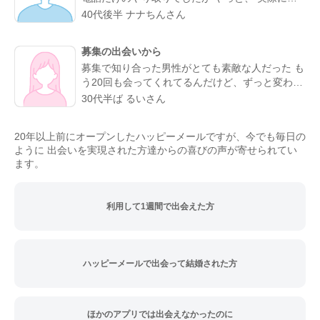
よかったと思える人になりました。
うことが叶った。 お互い会うことは諦めていまし
40代後半 ナナちんさん
たが叶った。 諦めないことが大切と実感した。
理想通りの可愛い、 メガネの似合う、 タイプの
募集の出会いから
方でした。 ホント、大切にしたいと思った。 ま
募集で知り合った男性がとても素敵な人だった も
た会う約束もできた。 こんな僕と… ありがとう(*
う20回も会ってくれてるんだけど、ずっと変わら
´∇｀*)
ず紳士的に癒してくれる。仕事の協力もしてくれ
30代半ば るいさん
て、精神的にも頼りっぱなし。 こんな出会いが鬱
屈としたイメージの出会い系サイトであるなんて
20年以上前にオープンしたハッピーメールですが、今でも毎日の
思わなかったな…
ように 出会いを実現された方達からの喜びの声が寄せられてい
ます。
利用して1週間で出会えた方
ハッピーメールで出会って結婚された方
ほかのアプリでは出会えなかったのに